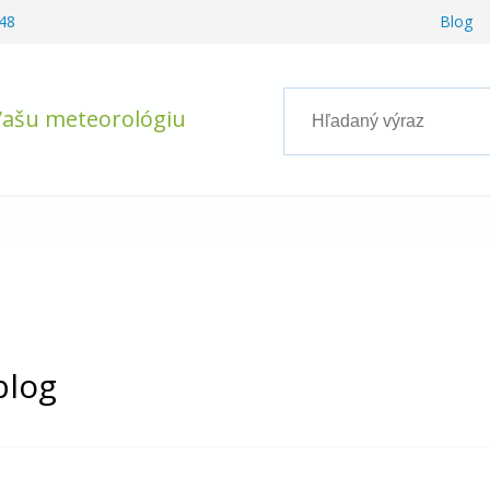
48
Blog
Vašu meteorológiu
blog