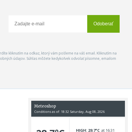
Odoberať
vrdíte kliknutím na odkaz, ktorý vám pošleme na váš email. Kliknutím na
 osobných údajov. Súhlas môžete kedykoľvek odvolať písomne, emailom