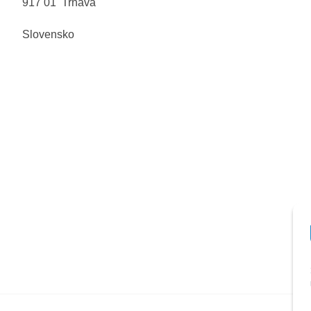
917 01 Trnava
Slovensko