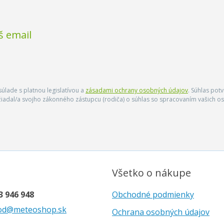
š email
úlade s platnou legislatívou a
zásadami ochrany osobných údajov
. Súhlas pot
ožiadal/a svojho zákonného zástupcu (rodiča) o súhlas so spracovaním vašich
Všetko o nákupe
3 946 948
Obchodné podmienky
od@meteoshop.sk
Ochrana osobných údajov