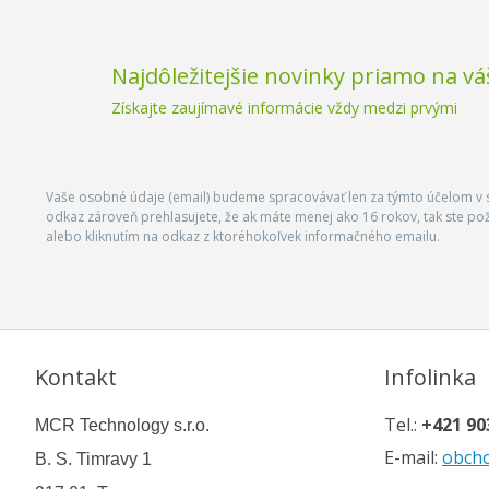
Najdôležitejšie novinky priamo na vá
Získajte zaujímavé informácie vždy medzi prvými
Vaše osobné údaje (email) budeme spracovávať len za týmto účelom v s
odkaz zároveň prehlasujete, že ak máte menej ako 16 rokov, tak ste p
alebo kliknutím na odkaz z ktoréhokoľvek informačného emailu.
Kontakt
Infolinka
Tel.:
+421 90
MCR Technology s.r.o.
E-mail:
obch
B. S. Timravy 1