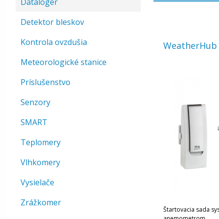
Dataloger
Detektor bleskov
Kontrola ovzdušia
WeatherHub 
Meteorologické stanice
Príslušenstvo
Senzory
SMART
Teplomery
Vlhkomery
Vysielače
Zrážkomer
Štartovacia sada s
anemometrom