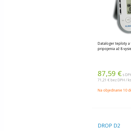
Dataloger teploty a
pripojenia až 8 vysi
87,59
€
s DPH
71,21 €
bez DPH / k
Na objednanie 10 d
DROP D2