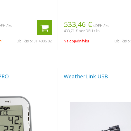
533,46
€
DPH / ks
s DPH / ks
s
433,71 €
bez DPH / ks
ní
Obj. čislo:
31.4006.02
Na objednávku
Obj. čislo
PRO
WeatherLink USB