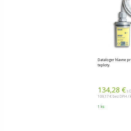
Dataloger hlavne p
teploty.
134,28
€
s 
109,17 €
bez DPH / 
1 ks