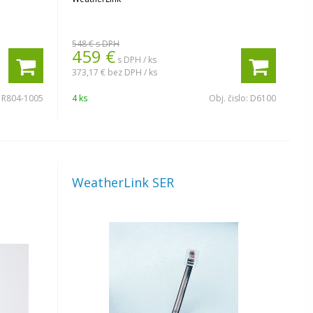
548 €
s DPH
459
€
s DPH / ks
373,17 €
bez DPH / ks
:
R804-1005
4 ks
Obj. čislo:
D6100
WeatherLink SER