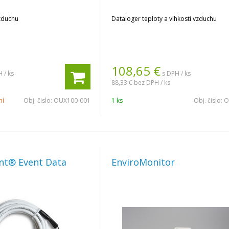
zduchu
Dataloger teploty a vlhkosti vzduchu
108,65
€
 / ks
s DPH / ks
88,33 €
bez DPH / ks
ní
Obj. čislo:
OUX100-001
1 ks
Obj. čislo:
O
t® Event Data
EnviroMonitor