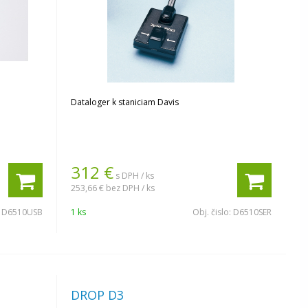
Dataloger k staniciam Davis
312
€
s DPH / ks
253,66 €
bez DPH / ks
:
D6510USB
1 ks
Obj. čislo:
D6510SER
DROP D3