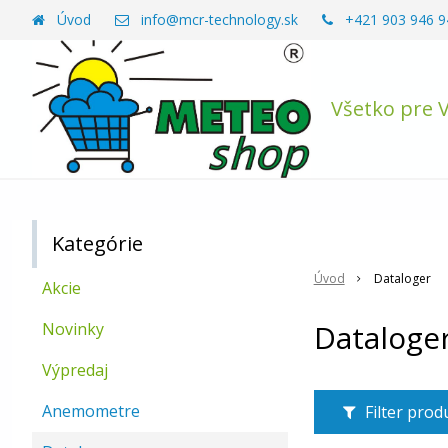
Úvod
info@mcr-technology.sk
+421 903 946 9
Všetko pre 
Kategórie
Úvod
Dataloger
Akcie
Dataloge
Novinky
Výpredaj
Anemometre
Filter pro