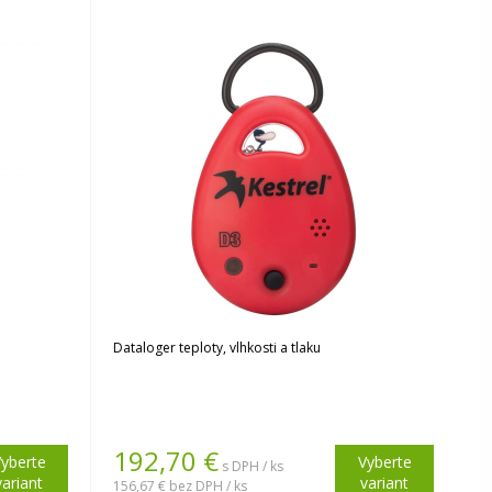
Dataloger teploty, vlhkosti a tlaku
192,70
€
yberte
Vyberte
s DPH / ks
variant
variant
156,67 €
bez DPH / ks