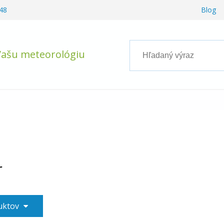
48
Blog
Vašu meteorológiu
r
duktov