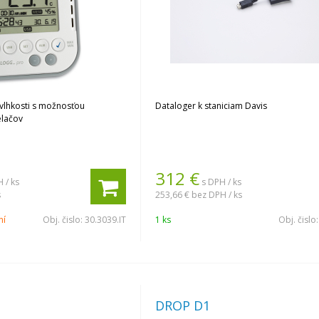
 vlhkosti s možnosťou
Dataloger k staniciam Davis
elačov
312
€
 / ks
s DPH / ks
s
253,66 €
bez DPH / ks
ní
Obj. čislo:
30.3039.IT
1 ks
Obj. čislo
DROP D1