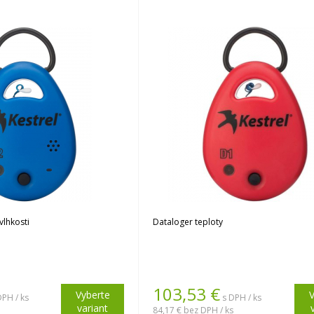
vlhkosti
Dataloger teploty
103,53
€
Vyberte
V
DPH / ks
s DPH / ks
variant
84,17 €
bez DPH / ks