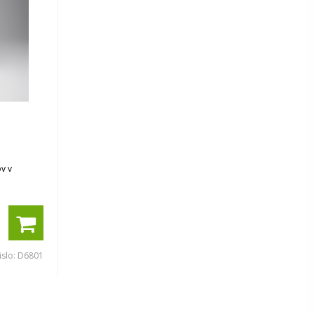
é
v v
islo:
D6801