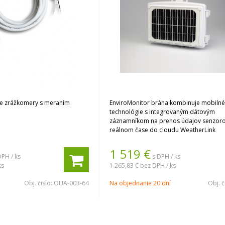
re zrážkomery s meraním
EnviroMonitor brána kombinuje mobiln
technológie s integrovaným dátovým
záznamníkom na prenos údajov senzoro
reálnom čase do cloudu WeatherLink
1 519
€
DPH / ks
s DPH / ks
ks
1 265,83 €
bez DPH / ks
Obj. čislo:
OUA-003-64
Na objednanie 20 dní
Obj. č