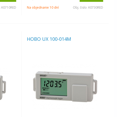
:
K0710RED
Na objednanie 10 dní
Obj. čislo:
K0730RED
HOBO UX 100-014M