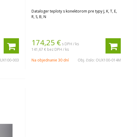
Dataloger teploty s konektorom pre typy J, K, T, E,
R, S, B, N
174,25
€
s DPH / ks
141,67 €
bez DPH / ks
UX100-003
Na objednanie 30 dní
Obj. čislo:
OUX100-014M