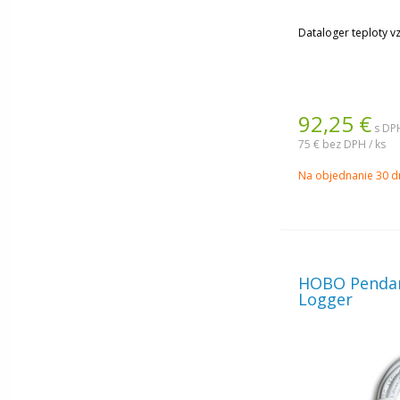
Dataloger teploty v
92,25
€
s DPH
75 €
bez DPH / ks
Na objednanie 30 d
HOBO Pendan
Logger