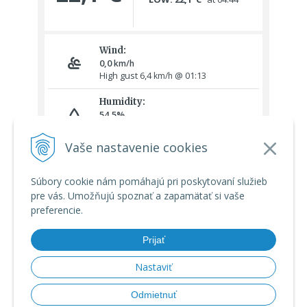
Vaše nastavenie cookies
Súbory cookie nám pomáhajú pri poskytovaní služieb
pre vás. Umožňujú spoznať a zapamätať si vaše
preferencie.
Prijať
Nastaviť
© 2026 Meteoshop.sk •
tvorba eshopu cez UNIobchod
,
webhosting
Odmietnuť