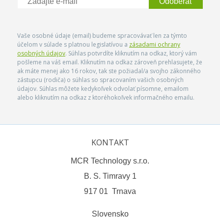
Odoberať
Vaše osobné údaje (email) budeme spracovávať len za týmto
účelom v súlade s platnou legislatívou a
zásadami ochrany
osobných údajov
. Súhlas potvrdíte kliknutím na odkaz, ktorý vám
pošleme na váš email. Kliknutím na odkaz zároveň prehlasujete, že
ak máte menej ako 16 rokov, tak ste požiadal/a svojho zákonného
zástupcu (rodiča) o súhlas so spracovaním vašich osobných
údajov. Súhlas môžete kedykoľvek odvolať písomne, emailom
alebo kliknutím na odkaz z ktoréhokoľvek informačného emailu.
KONTAKT
MCR Technology s.r.o.
B. S. Timravy 1
917 01 Trnava
Slovensko