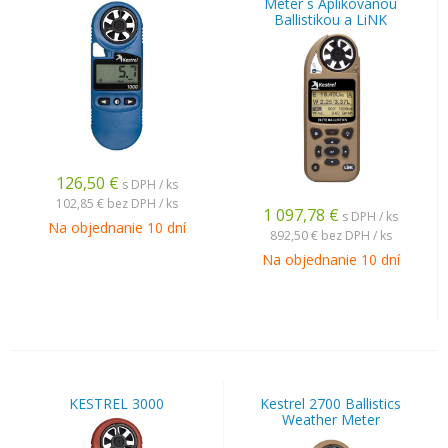
Meter s Aplikovanou
Ballistikou a LiNK
126,50
€
s DPH / ks
102,85 €
bez DPH / ks
1 097,78
€
s DPH / ks
Na objednanie 10 dní
892,50 €
bez DPH / ks
Na objednanie 10 dní
KESTREL 3000
Kestrel 2700 Ballistics
Weather Meter