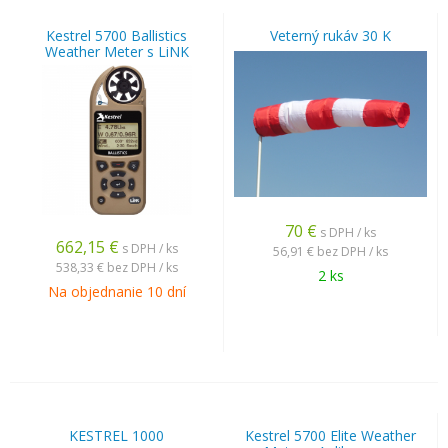
Kestrel 5700 Ballistics
Veterný rukáv 30 K
Weather Meter s LiNK
70
€
s DPH / ks
662,15
€
s DPH / ks
56,91 €
bez DPH / ks
538,33 €
bez DPH / ks
2 ks
Na objednanie 10 dní
KESTREL 1000
Kestrel 5700 Elite Weather