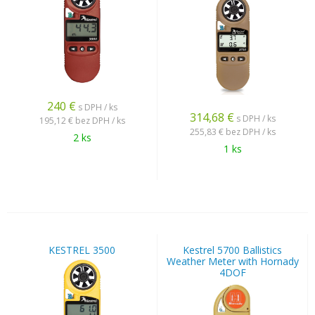
240
€
s DPH / ks
314,68
€
s DPH / ks
195,12 €
bez DPH / ks
255,83 €
bez DPH / ks
2 ks
1 ks
KESTREL 3500
Kestrel 5700 Ballistics
Weather Meter with Hornady
4DOF