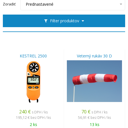
Prednastavené
Zoradiť:
Filter produktov
KESTREL 2500
Veterný rukáv 30 D
240
€
70
€
s DPH / ks
s DPH / ks
195,12 €
bez DPH / ks
56,91 €
bez DPH / ks
2 ks
13 ks