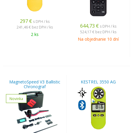
297
€
s DPH / ks
644,73
€
s DPH / ks
241,46 €
bez DPH / ks
524,17 €
bez DPH / ks
2 ks
Na objednanie 10 dní
MagnetoSpeed V3 Ballistic
KESTREL 3550 AG
Chronograf
Novinka