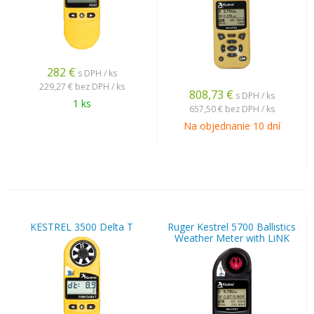
282
€
s DPH / ks
229,27 €
bez DPH / ks
808,73
€
s DPH / ks
1 ks
657,50 €
bez DPH / ks
Na objednanie 10 dní
KESTREL 3500 Delta T
Ruger Kestrel 5700 Ballistics
Weather Meter with LiNK