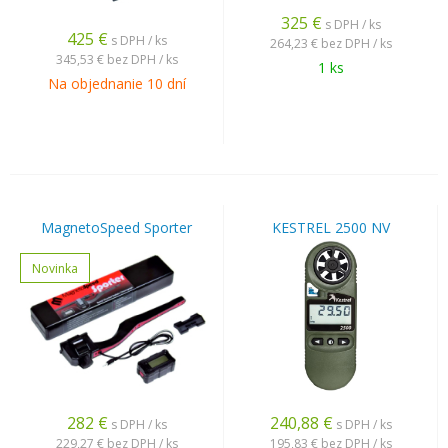
325
€
s DPH / ks
425
€
s DPH / ks
264,23 €
bez DPH / ks
345,53 €
bez DPH / ks
1 ks
Na objednanie 10 dní
MagnetoSpeed Sporter
KESTREL 2500 NV
Novinka
282
€
240,88
€
s DPH / ks
s DPH / ks
229,27 €
bez DPH / ks
195,83 €
bez DPH / ks