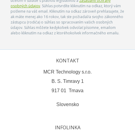
účelom v súlade s platnou legislatívou a
zásadami ochrany
osobných údajov
. Súhlas potvrdíte kliknutím na odkaz, ktorý vám
pošleme na váš email. Kliknutím na odkaz zároveň prehlasujete, že
ak máte menej ako 16 rokov, tak ste požiadal/a svojho zákonného
zástupcu (rodiča) o súhlas so spracovaním vašich osobných
údajov. Súhlas môžete kedykoľvek odvolať písomne, emailom
alebo kliknutím na odkaz z ktoréhokoľvek informačného emailu.
KONTAKT
MCR Technology s.r.o.
B. S. Timravy 1
917 01 Trnava
Slovensko
INFOLINKA