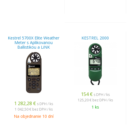
Kestrel 5700X Elite Weather
KESTREL 2000
Meter s Aplikovanou
Ballistikou a LiNK
154
€
s DPH / ks
125,20 €
bez DPH / ks
1 282,28
€
s DPH / ks
1 ks
1 042,50 €
bez DPH / ks
Na objednanie 10 dní