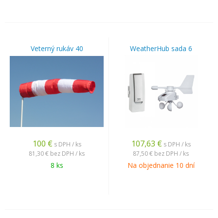
Veterný rukáv 40
WeatherHub sada 6
100
€
107,63
€
s DPH / ks
s DPH / ks
81,30 €
bez DPH / ks
87,50 €
bez DPH / ks
8 ks
Na objednanie 10 dní