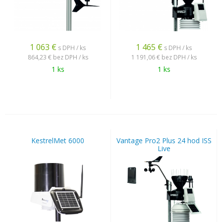
1 063
€
1 465
€
s DPH / ks
s DPH / ks
864,23 €
bez DPH / ks
1 191,06 €
bez DPH / ks
1 ks
1 ks
KestrelMet 6000
Vantage Pro2 Plus 24 hod ISS
Live