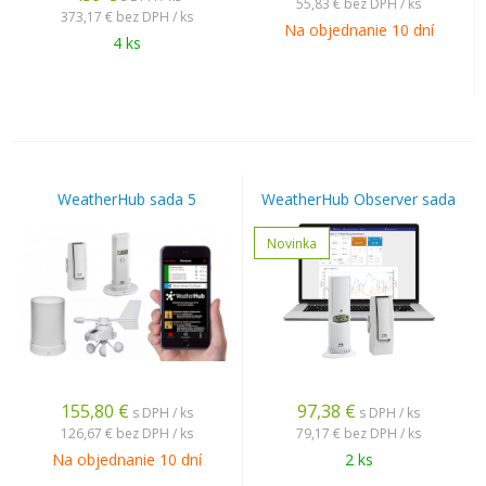
55,83 €
bez DPH / ks
373,17 €
bez DPH / ks
Na objednanie 10 dní
4 ks
WeatherHub sada 5
WeatherHub Observer sada
Novinka
155,80
€
97,38
€
s DPH / ks
s DPH / ks
126,67 €
bez DPH / ks
79,17 €
bez DPH / ks
Na objednanie 10 dní
2 ks