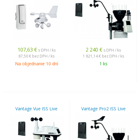
107,63
€
2 240
€
s DPH / ks
s DPH / ks
87,50 €
bez DPH / ks
1 821,14 €
bez DPH / ks
Na objednanie 10 dní
1 ks
Vantage Vue ISS Live
Vantage Pro2 ISS Live