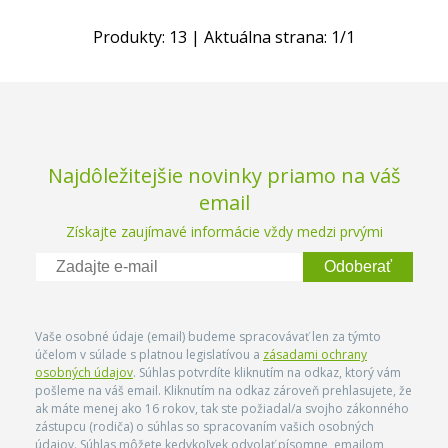
Produkty:
13
| Aktuálna strana:
1
/
1
Najdôležitejšie novinky priamo na váš
email
Získajte zaujímavé informácie vždy medzi prvými
Odoberať
Vaše osobné údaje (email) budeme spracovávať len za týmto
účelom v súlade s platnou legislatívou a
zásadami ochrany
osobných údajov
. Súhlas potvrdíte kliknutím na odkaz, ktorý vám
pošleme na váš email. Kliknutím na odkaz zároveň prehlasujete, že
ak máte menej ako 16 rokov, tak ste požiadal/a svojho zákonného
zástupcu (rodiča) o súhlas so spracovaním vašich osobných
údajov. Súhlas môžete kedykoľvek odvolať písomne, emailom