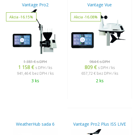
Vantage Pro2
Vantage Vue
Akcia
-16.15%
Akcia
-16.08%
1 381 €
s DPH
964 €
s DPH
1 158
€
809
€
s DPH / ks
s DPH / ks
941,46 €
bez DPH / ks
657,72 €
bez DPH / ks
3 ks
2 ks
WeatherHub sada 6
Vantage Pro2 Plus ISS LIVE