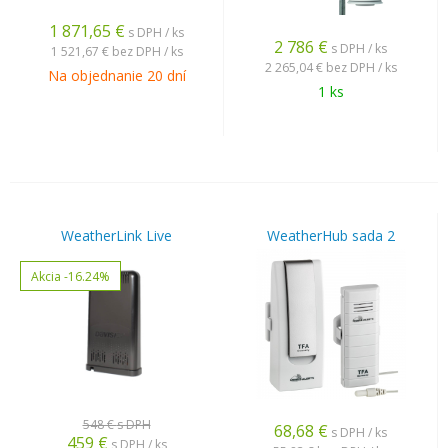
1 871,65
€
s DPH / ks
2 786
€
s DPH / ks
1 521,67 €
bez DPH / ks
2 265,04 €
bez DPH / ks
Na objednanie 20 dní
1 ks
WeatherLink Live
WeatherHub sada 2
Akcia
-16.24%
548 €
s DPH
68,68
€
s DPH / ks
459
€
s DPH / ks