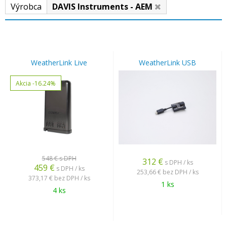
Výrobca
DAVIS Instruments - AEM
WeatherLink Live
WeatherLink USB
Akcia
-16.24%
548 €
s DPH
312
€
s DPH / ks
459
€
s DPH / ks
253,66 €
bez DPH / ks
373,17 €
bez DPH / ks
1 ks
4 ks