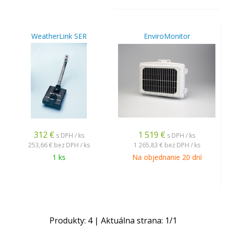
WeatherLink SER
EnviroMonitor
312
€
1 519
€
s DPH / ks
s DPH / ks
253,66 €
bez DPH / ks
1 265,83 €
bez DPH / ks
1 ks
Na objednanie 20 dní
Produkty:
4
| Aktuálna strana:
1
/
1