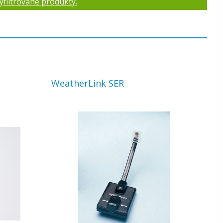
yfiltrované produkty.
WeatherLink SER