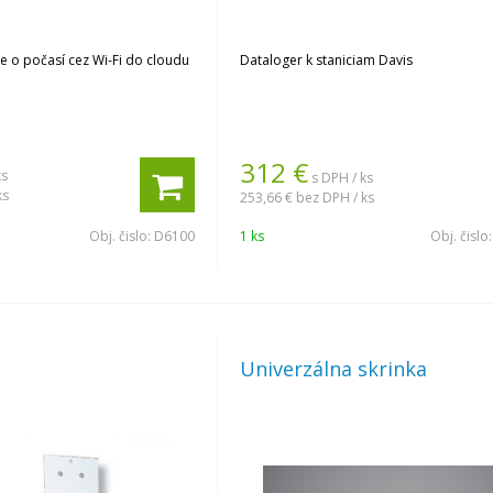
je o počasí cez Wi-Fi do cloudu
Dataloger k staniciam Davis
312
€
ks
s DPH / ks
ks
253,66 €
bez DPH / ks
Obj. čislo:
D6100
1 ks
Obj. čislo
Univerzálna skrinka