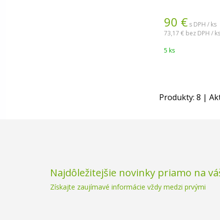
90
€
s DPH / ks
73,17 €
bez DPH / k
5 ks
Produkty:
8
| Ak
Najdôležitejšie novinky priamo na vá
Získajte zaujímavé informácie vždy medzi prvými