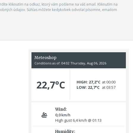
vrdíte kliknutím na odkaz, ktorý vám pošleme na váš email. Kliknutím na
 osobných údajov. Súhlas môžete kedykoľvek odvolať písomne, emailom