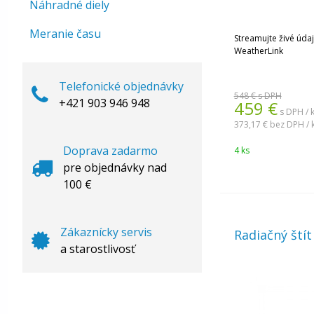
Náhradné diely
Meranie času
Streamujte živé úda
WeatherLink
Telefonické objednávky
548 €
s DPH
+421 903 946 948
459
€
s DPH / 
373,17 €
bez DPH / 
Doprava zadarmo
4 ks
pre objednávky nad
100 €
Zákaznícky servis
Radiačný štít
a starostlivosť