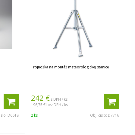
Trojnožka na montáž meteorologickej stanice
242
€
s DPH / ks
196,75 €
bez DPH / ks
islo:
D6618
2 ks
Obj. čislo:
D7716