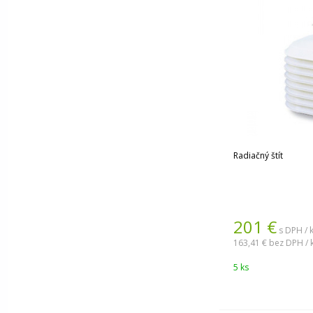
Radiačný štít
201
€
s DPH / 
163,41 €
bez DPH / 
5 ks