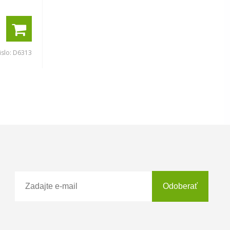
islo:
D6313
Odoberať