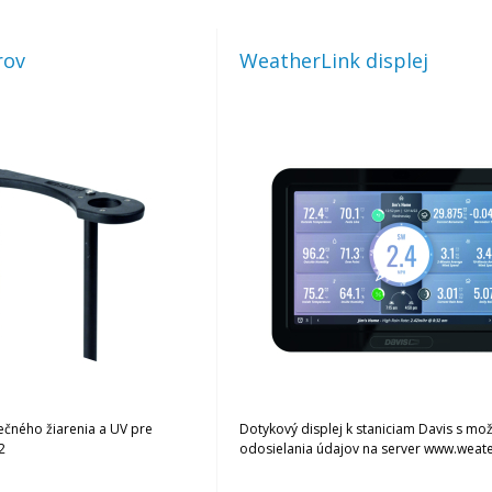
rov
WeatherLink displej
ečného žiarenia a UV pre
Dotykový displej k staniciam Davis s m
2
odosielania údajov na server www.weat