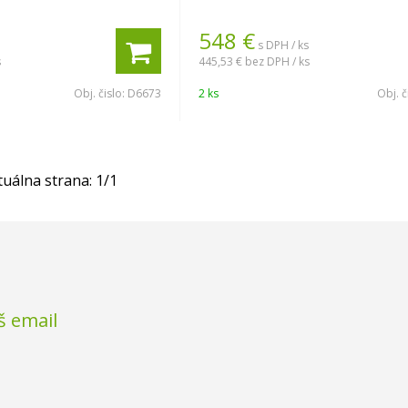
548
€
s DPH / ks
s
445,53 €
bez DPH / ks
Obj. čislo:
D6673
2 ks
Obj. č
tuálna strana:
1
/
1
š email