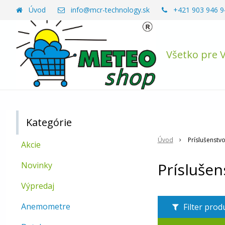
Úvod
info@mcr-technology.sk
+421 903 946 9
Všetko pre 
Kategórie
Úvod
Príslušenstv
Akcie
Príslušen
Novinky
Výpredaj
Anemometre
Filter pro