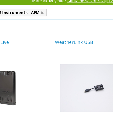
Máte aktívny filter
Aktuálne sa zobrazujú v
S Instruments - AEM
Live
WeatherLink USB