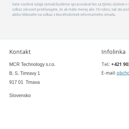
Vaše osobné údaje (email) budeme spracovávať len za týmto účelom v s
odkaz zároveň prehlasujete, že ak máte menej ako 16 rokov, tak ste p
alebo kliknutím na odkaz z ktoréhokoľvek informačného emailu.
Kontakt
Infolinka
Tel.:
+421 90
MCR Technology s.r.o.
E-mail:
obch
B. S. Timravy 1
917 01 Trnava
Slovensko