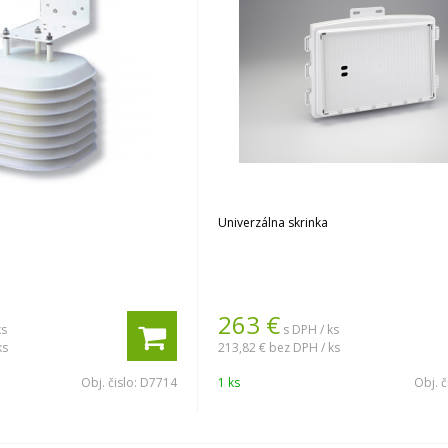
Univerzálna skrinka
263
€
ks
s DPH / ks
ks
213,82 €
bez DPH / ks
Obj. čislo:
D7714
1 ks
Obj. č