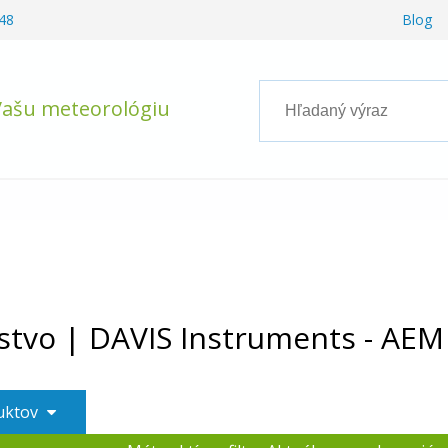
48
Blog
Vašu meteorológiu
o
stvo | DAVIS Instruments - AEM
duktov