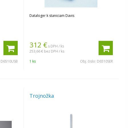
Dataloger k staniciam Davis
312
€
s DPH / ks
253,66 €
bez DPH / ks
:
D6510USB
1 ks
Obj. čislo:
D6510SER
Trojnožka