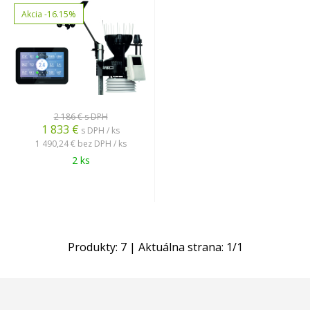
Akcia
-16.15%
2 186 €
s DPH
1 833
€
s DPH / ks
1 490,24 €
bez DPH / ks
2 ks
Produkty:
7
| Aktuálna strana:
1
/
1