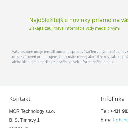
Najdôležitejšie novinky priamo na vá
Získajte zaujímavé informácie vždy medzi prvými
Vaše osobné údaje (email) budeme spracovávať len za týmto účelom v s
odkaz zároveň prehlasujete, že ak máte menej ako 16 rokov, tak ste p
alebo kliknutím na odkaz z ktoréhokoľvek informačného emailu.
Kontakt
Infolinka
Tel.:
+421 90
MCR Technology s.r.o.
E-mail:
obch
B. S. Timravy 1