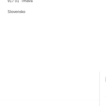
917 01 Trnava
Slovensko