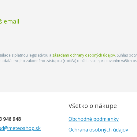
š email
úlade s platnou legislatívou a
zásadami ochrany osobných údajov
. Súhlas pot
ožiadal/a svojho zákonného zástupcu (rodiča) o súhlas so spracovaním vašich
Všetko o nákupe
3 946 948
Obchodné podmienky
od@meteoshop.sk
Ochrana osobných údajov