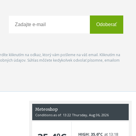
Odoberať
vrdíte kliknutím na odkaz, ktorý vám pošleme na váš email. Kliknutím na
 osobných údajov. Súhlas môžete kedykoľvek odvolať písomne, emailom