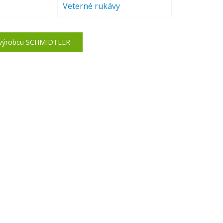
Veterné rukávy
y výrobcu SCHMIDTLER