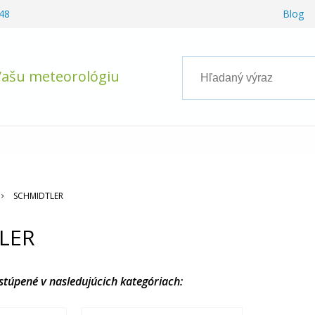
48
Blog
Vašu meteorológiu
SCHMIDTLER
LER
túpené v nasledujúcich kategóriach: