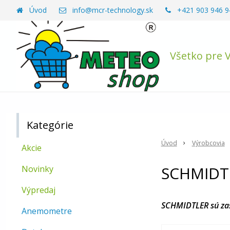
Úvod
info@mcr-technology.sk
+421 903 946 9
Všetko pre 
Kategórie
Úvod
Výrobcovia
Akcie
SCHMIDT
Novinky
Výpredaj
SCHMIDTLER sú zas
Anemometre