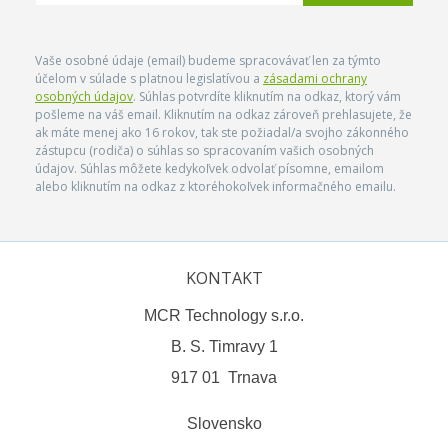
Vaše osobné údaje (email) budeme spracovávať len za týmto
účelom v súlade s platnou legislatívou a
zásadami ochrany
osobných údajov
. Súhlas potvrdíte kliknutím na odkaz, ktorý vám
pošleme na váš email. Kliknutím na odkaz zároveň prehlasujete, že
ak máte menej ako 16 rokov, tak ste požiadal/a svojho zákonného
zástupcu (rodiča) o súhlas so spracovaním vašich osobných
údajov. Súhlas môžete kedykoľvek odvolať písomne, emailom
alebo kliknutím na odkaz z ktoréhokoľvek informačného emailu.
KONTAKT
MCR Technology s.r.o.
B. S. Timravy 1
917 01 Trnava
Slovensko