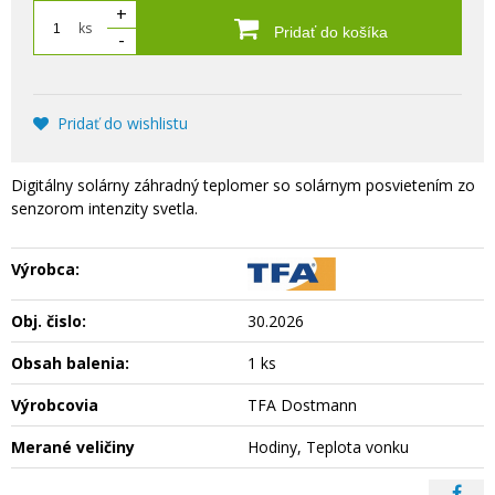
+
ks
Pridať do košíka
-
Pridať do wishlistu
Digitálny solárny záhradný teplomer so solárnym posvietením zo
senzorom intenzity svetla.
Výrobca:
Obj. čislo:
30.2026
Obsah balenia:
1 ks
Výrobcovia
TFA Dostmann
Merané veličiny
Hodiny, Teplota vonku