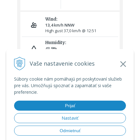
Vaše nastavenie cookies
Súbory cookie nám pomáhajú pri poskytovaní služieb
pre vás. Umožňujú spoznať a zapamätať si vaše
preferencie.
Prijať
Nastaviť
© 2026 Meteoshop.sk •
tvorba eshopu cez UNIobchod
,
webhosting
Odmietnuť
spoločnosti
WEBYGROUP