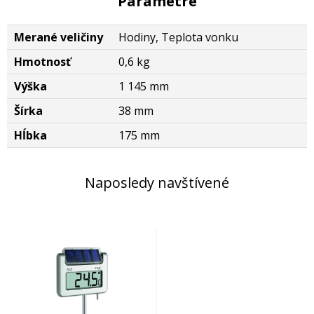
Parametre
Merané veličiny
Hodiny, Teplota vonku
Hmotnosť
0,6 kg
Výška
1 145 mm
Šírka
38 mm
Hĺbka
175 mm
Naposledy navštívené