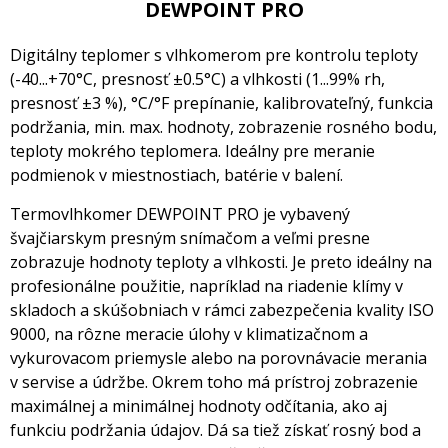
DEWPOINT PRO
Digitálny teplomer s vlhkomerom pre kontrolu teploty
(-40...+70°C, presnosť ±0.5°C) a vlhkosti (1...99% rh,
presnosť ±3 %), °C/°F prepínanie, kalibrovateľný, funkcia
podržania, min. max. hodnoty, zobrazenie rosného bodu,
teploty mokrého teplomera. Ideálny pre meranie
podmienok v miestnostiach, batérie v balení.
Termovlhkomer DEWPOINT PRO je vybavený
švajčiarskym presným snímačom a veľmi presne
zobrazuje hodnoty teploty a vlhkosti. Je preto ideálny na
profesionálne použitie, napríklad na riadenie klímy v
skladoch a skúšobniach v rámci zabezpečenia kvality ISO
9000, na rôzne meracie úlohy v klimatizačnom a
vykurovacom priemysle alebo na porovnávacie merania
v servise a údržbe. Okrem toho má prístroj zobrazenie
maximálnej a minimálnej hodnoty odčítania, ako aj
funkciu podržania údajov. Dá sa tiež získať rosný bod a