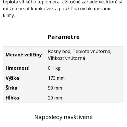
teplota vlhkého teplomera. Užitočné zariadenie, ktoré si
môžete vziať kamkoľvek a použiť na rýchle meranie
klímy.
Parametre
Rosný bod, Teplota vnútorná,
Merané veličiny
Vlhkosť vnútorná
Hmotnosť
0,1 kg
Výška
173 mm
Šírka
50 mm
Hĺbka
20 mm
Naposledy navštívené