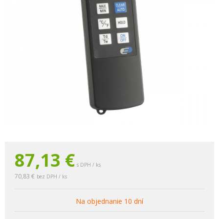
87,13
€
s DPH / ks
70,83 €
bez DPH / ks
Na objednanie 10 dní