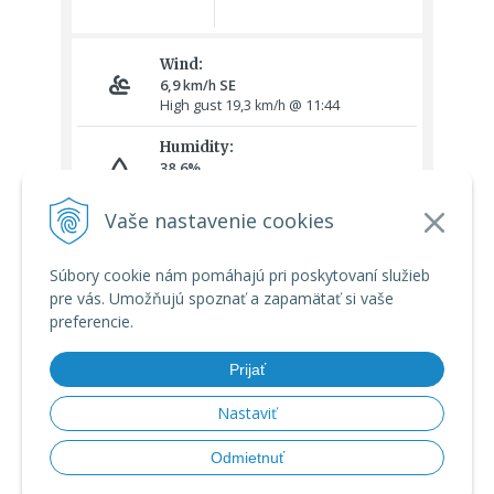
Vaše nastavenie cookies
Súbory cookie nám pomáhajú pri poskytovaní služieb
pre vás. Umožňujú spoznať a zapamätať si vaše
preferencie.
Prijať
Nastaviť
© 2026 Meteoshop.sk •
tvorba eshopu cez UNIobchod
,
webhosting
Odmietnuť
spoločnosti
WEBYGROUP