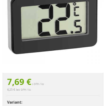
7,69 €
s DPH / ks
6,25 €
bez DPH / ks
Variant: