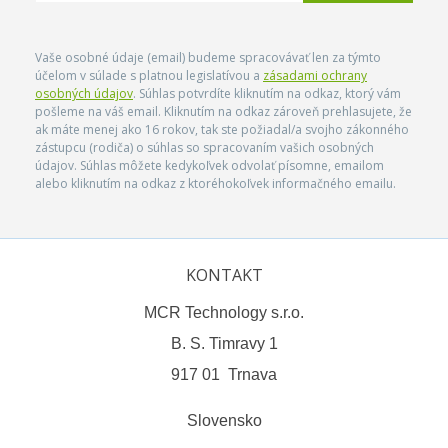
Vaše osobné údaje (email) budeme spracovávať len za týmto
účelom v súlade s platnou legislatívou a
zásadami ochrany
osobných údajov
. Súhlas potvrdíte kliknutím na odkaz, ktorý vám
pošleme na váš email. Kliknutím na odkaz zároveň prehlasujete, že
ak máte menej ako 16 rokov, tak ste požiadal/a svojho zákonného
zástupcu (rodiča) o súhlas so spracovaním vašich osobných
údajov. Súhlas môžete kedykoľvek odvolať písomne, emailom
alebo kliknutím na odkaz z ktoréhokoľvek informačného emailu.
KONTAKT
MCR Technology s.r.o.
B. S. Timravy 1
917 01 Trnava
Slovensko