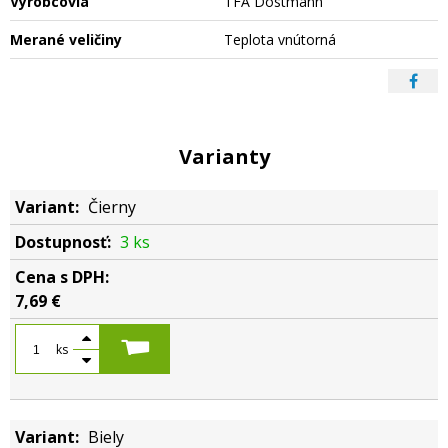
Výrobcovia
TFA Dostmann
Merané veličiny
Teplota vnútorná
Varianty
Čierny
3 ks
7,69 €
ks
Biely