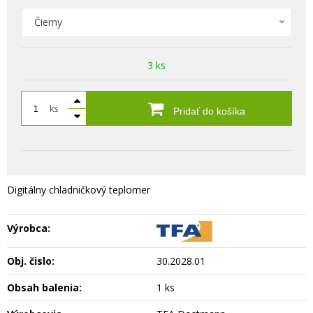
Čierny
3 ks
ks
Pridať do košíka
Digitálny chladničkový teplomer
Výrobca:
Obj. čislo:
30.2028.01
Obsah balenia:
1 ks