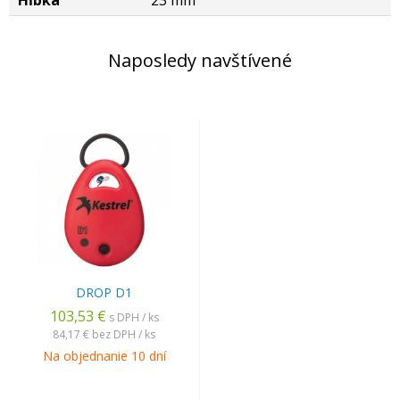
Hĺbka
23 mm
Naposledy navštívené
DROP D1
103,53 €
s DPH / ks
84,17 €
bez DPH / ks
Na objednanie 10 dní