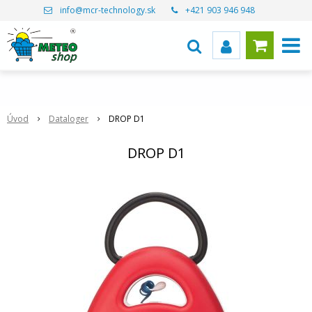
info@mcr-technology.sk
+421 903 946 948
Úvod
Dataloger
DROP D1
DROP D1