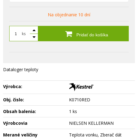
Na objednanie 10 dní
ks
Pridať do košíka
Dataloger teploty
Výrobca:
Obj. čislo:
K0710RED
Obsah balenia:
1 ks
Výrobcovia
NIELSEN KELLERMAN
Merané veličiny
Teplota vonku, Zberač dát