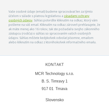
Vaše osobné údaje (email) budeme spracovávať len za týmto
účelom v súlade s platnou legislatívou a
zásadami ochrany
osobných údajov
. Súhlas potvrdíte kliknutím na odkaz, ktorý vám
pošleme na váš email. Kliknutím na odkaz zároveň prehlasujete, že
ak máte menej ako 16 rokov, tak ste požiadal/a svojho zákonného
zástupcu (rodiča) o súhlas so spracovaním vašich osobných
údajov. Súhlas môžete kedykoľvek odvolať písomne, emailom
alebo kliknutím na odkaz z ktoréhokoľvek informačného emailu.
KONTAKT
MCR Technology s.r.o.
B. S. Timravy 1
917 01 Trnava
Slovensko