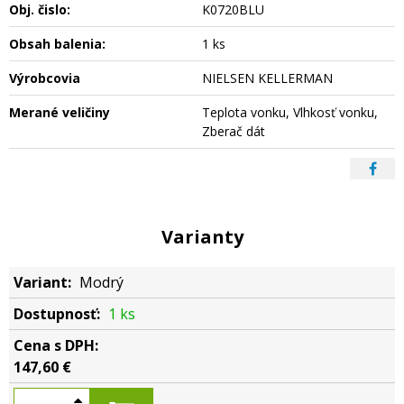
Obj. čislo:
K0720BLU
Obsah balenia:
1 ks
Výrobcovia
NIELSEN KELLERMAN
Merané veličiny
Teplota vonku, Vlhkosť vonku,
Zberač dát
Varianty
Modrý
1 ks
147,60 €