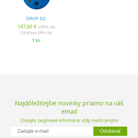
DROP D2
147,60 €
s DPH / ks
120 €
bez DPH / ks
1 ks
Najdôležitejšie novinky priamo na váš
email
Získajte zaujímavé informácie vždy medzi prvými
Odoberať