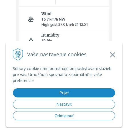
Vaše nastavenie cookies
Súbory cookie nám pomáhajú pri poskytovaní služieb
pre vás. Umožňujú spoznať a zapamätať si vaše
preferencie.
Prijať
Nastaviť
© 2026 Meteoshop.sk •
tvorba eshopu cez UNIobchod
,
webhosting
Odmietnuť
spoločnosti
WEBYGROUP