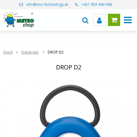
info@mcr-technology.sk
+421 903 946 948
Úvod
Dataloger
DROP D2
DROP D2