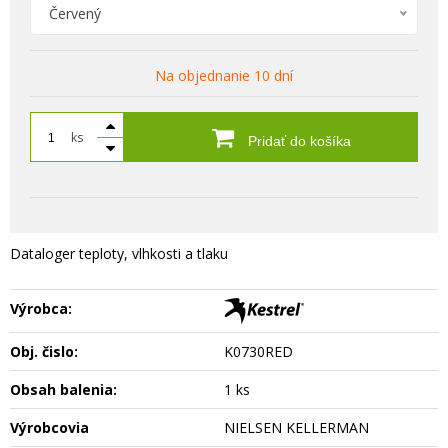
Červený
Na objednanie 10 dní
ks
Pridať do košíka
Dataloger teploty, vlhkosti a tlaku
Výrobca:
Obj. čislo:
K0730RED
Obsah balenia:
1 ks
Výrobcovia
NIELSEN KELLERMAN