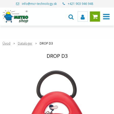
info@mcr-technology.sk
+421 903 946 948
Úvod
Dataloger
DROP D3
DROP D3