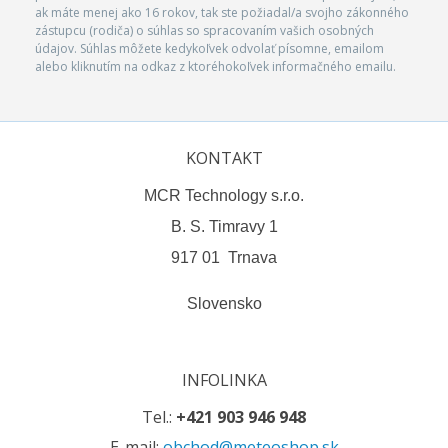
ak máte menej ako 16 rokov, tak ste požiadal/a svojho zákonného
zástupcu (rodiča) o súhlas so spracovaním vašich osobných
údajov. Súhlas môžete kedykoľvek odvolať písomne, emailom
alebo kliknutím na odkaz z ktoréhokoľvek informačného emailu.
KONTAKT
MCR Technology s.r.o.
B. S. Timravy 1
917 01 Trnava
Slovensko
INFOLINKA
Tel.:
+421 903 946 948
E-mail:
obchod@meteoshop.sk