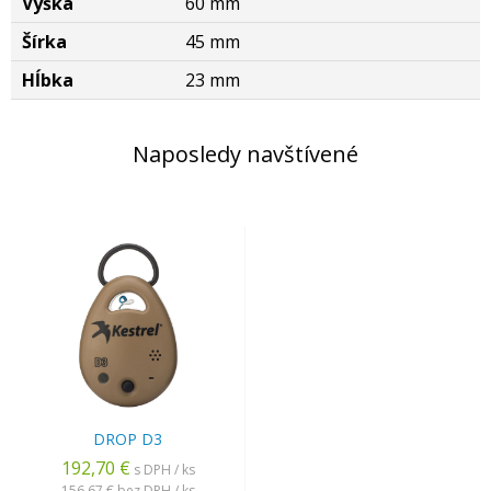
Výška
60 mm
Šírka
45 mm
Hĺbka
23 mm
Naposledy navštívené
DROP D3
192,70 €
s DPH / ks
156,67 €
bez DPH / ks