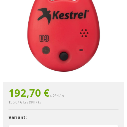
192,70 €
s DPH / ks
156,67 €
bez DPH / ks
Variant: