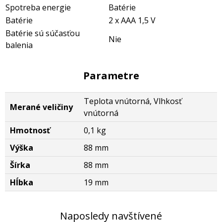
Spotreba energie
Batérie
Batérie
2 x AAA 1,5 V
Batérie sú súčasťou
Nie
balenia
Parametre
Teplota vnútorná, Vlhkosť
Merané veličiny
vnútorná
Hmotnosť
0,1 kg
Výška
88 mm
Šírka
88 mm
Hĺbka
19 mm
Naposledy navštívené