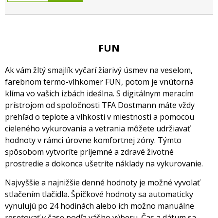
FUN
Ak vám žltý smajlík vyčarí žiarivý úsmev na veselom,
farebnom termo-vlhkomer FUN, potom je vnútorná
klíma vo vašich izbách ideálna. S digitálnym meracím
prístrojom od spoločnosti TFA Dostmann máte vždy
prehľad o teplote a vlhkosti v miestnosti a pomocou
cieleného vykurovania a vetrania môžete udržiavať
hodnoty v rámci úrovne komfortnej zóny. Týmto
spôsobom vytvoríte príjemné a zdravé životné
prostredie a dokonca ušetríte náklady na vykurovanie.
Najvyššie a najnižšie denné hodnoty je možné vyvolať
stlačením tlačidla. Špičkové hodnoty sa automaticky
vynulujú po 24 hodinách alebo ich možno manuálne
resetovať v čase podľa vášho výberu. Čas a dátum sa