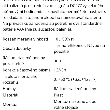
aktualizujú prostredníctvom signálu DCF77 vysielaného
atómovými hodinami. Termovlhkomer môžete nastaviť s
rozkladacím stojanom alebo ho namontovať na stenu.
Na prevádzku zariadenia sú potrebné dve štandardné
batérie AAA (nie sú súčasťou balenia).
Rozsah merania vlhkosti
10 ... 99% rH
Termo-vlhkomer, Návod na
Obsah dodávky
použitie
Rádiom riadené hodiny
áno
poraziteľné
Korekcia časového pásma
+3/-3h
Teplota meracieho
0...+50 °C (+32...+122 °F)
rozsahu
Hodiny
Rádiom riadené hodiny
Materiál
Plast
Montáž na stenu alebo
Montáž
voľne stojace