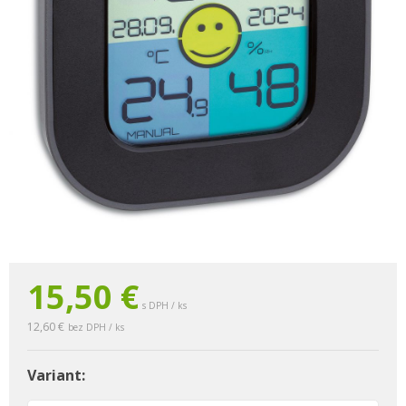
15,50 €
s DPH / ks
12,60 €
bez DPH / ks
Variant: