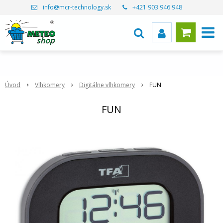
info@mcr-technology.sk
+421 903 946 948
Úvod
Vlhkomery
Digitálne vlhkomery
FUN
FUN