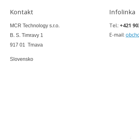
Kontakt
Infolinka
Tel.:
+421 90
MCR Technology s.r.o.
E-mail:
obch
B. S. Timravy 1
917 01 Trnava
Slovensko