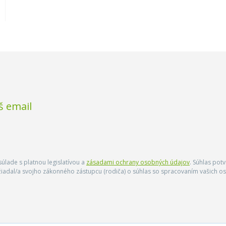
š email
úlade s platnou legislatívou a
zásadami ochrany osobných údajov
. Súhlas pot
ožiadal/a svojho zákonného zástupcu (rodiča) o súhlas so spracovaním vašich