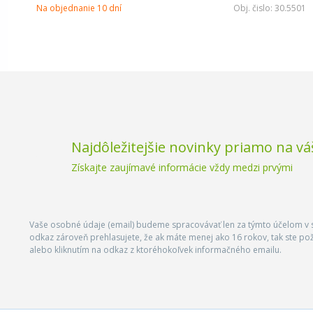
Na objednanie 10 dní
Obj. čislo:
30.5501
Najdôležitejšie novinky priamo na vá
Získajte zaujímavé informácie vždy medzi prvými
Vaše osobné údaje (email) budeme spracovávať len za týmto účelom v s
odkaz zároveň prehlasujete, že ak máte menej ako 16 rokov, tak ste p
alebo kliknutím na odkaz z ktoréhokoľvek informačného emailu.