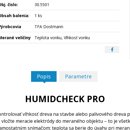
bj. čislo:
30.5501
Obsah balenia:
1 ks
Výrobcovia
TFA Dostmann
Merané veličiny
Teplota vonku, Vlhkosť vonku
Popis
Parametre
HUMIDCHECK PRO
rolovať vlhkosť dreva na stavbe alebo palivového dreva p
vložte meracie elektródy do meraného objektu – to je všetko
amostatným snímačom; teplota sa berie do úvahy pri meraní 