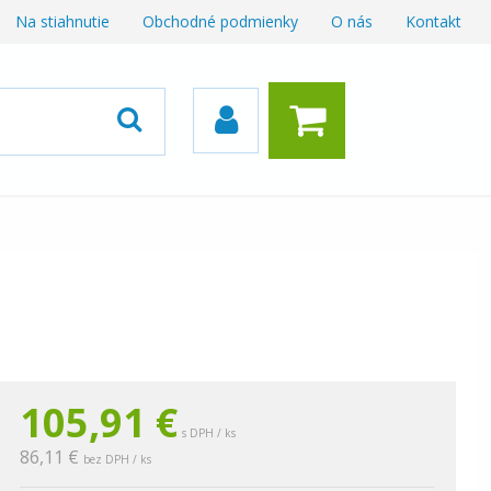
Na stiahnutie
Obchodné podmienky
O nás
Kontakt
105,91
€
s DPH / ks
86,11 €
bez DPH / ks