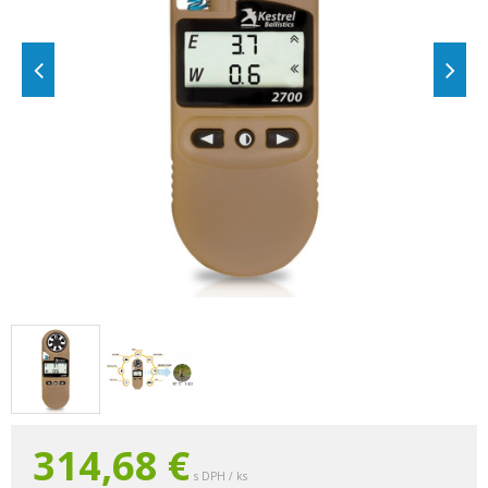
314,68
€
s DPH / ks