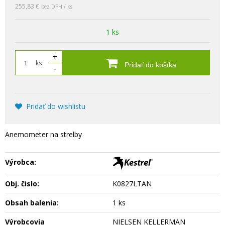
255,83 €
bez DPH / ks
1 ks
+
ks
Pridať do košíka
-
Pridať do wishlistu
Anemometer na strelby
Výrobca:
Obj. čislo:
K0827LTAN
Obsah balenia:
1 ks
Výrobcovia
NIELSEN KELLERMAN