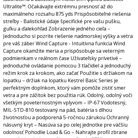
Ultralite™. Očakávajte extrémnu presnosť až do
maximálneho rozsahu 875 yds Prispôsobiteľné riešenia
streľby - Balistické údaje špecifické pre vašu pušku,
guľku a ďalekohľad Zobrazenie jedného cieľa –
Jednoducho si pozrite riešenie nadmorskej výšky a vetra
pre váš záber Wind Capture - Intuitívna funkcia Wind
Capture okamžite meria a prispôsobuje sa veterným
podmienkam v reálnom čase Užívateľsky prívetivé –
jednoduché ovládanie pomocou 3 tlačidiel a jednoduchý
režim krok za krokom, ako začať Použitie s držiakom na
lopatku – držiak na lopatku Kestrel Basic Series je
perfektným doplnkom, ktorý vám pomôže zistiť smer
vetra a pre zážitok bez použitia rúk. Odolný, odolný voči
všetkým poveternostným vplyvom – IP-67 Vodotesný,
MIL-STD-810 testovaný na pád, batéria s dlhou
životnosťou a podporená 5-ročnou zárukou Ochranný
násuvný kryt – Nasúva sa po celej jednotke pre väčšiu
odolnosť Pohodlie Load & Go – Nahrajte profil zbrane