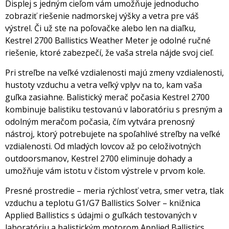
Displej s jedným cieľom vám umožňuje jednoducho
zobraziť riešenie nadmorskej výšky a vetra pre váš
výstrel. Či už ste na poľovačke alebo len na diaľku,
Kestrel 2700 Ballistics Weather Meter je odolné ručné
riešenie, ktoré zabezpečí, že vaša strela nájde svoj cieľ.
Pri streľbe na veľké vzdialenosti majú zmeny vzdialenosti,
hustoty vzduchu a vetra veľký vplyv na to, kam vaša
guľka zasiahne. Balistický merač počasia Kestrel 2700
kombinuje balistiku testovanú v laboratóriu s presným a
odolným meračom počasia, čím vytvára prenosný
nástroj, ktorý potrebujete na spoľahlivé streľby na veľké
vzdialenosti. Od mladých lovcov až po celoživotných
outdoorsmanov, Kestrel 2700 eliminuje dohady a
umožňuje vám istotu v čistom výstrele v prvom kole.
Presné prostredie – meria rýchlosť vetra, smer vetra, tlak
vzduchu a teplotu G1/G7 Ballistics Solver – knižnica
Applied Ballistics s údajmi o guľkách testovaných v
laboratóriu a balistickým motorom Applied Ballistics