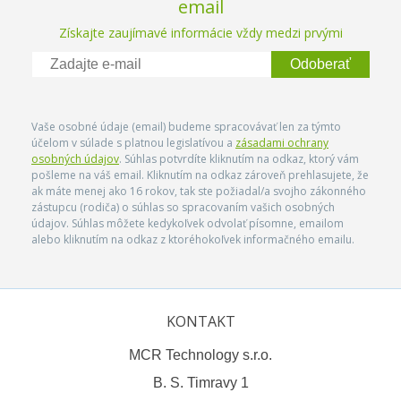
email
Získajte zaujímavé informácie vždy medzi prvými
Odoberať
Vaše osobné údaje (email) budeme spracovávať len za týmto
účelom v súlade s platnou legislatívou a
zásadami ochrany
osobných údajov
. Súhlas potvrdíte kliknutím na odkaz, ktorý vám
pošleme na váš email. Kliknutím na odkaz zároveň prehlasujete, že
ak máte menej ako 16 rokov, tak ste požiadal/a svojho zákonného
zástupcu (rodiča) o súhlas so spracovaním vašich osobných
údajov. Súhlas môžete kedykoľvek odvolať písomne, emailom
alebo kliknutím na odkaz z ktoréhokoľvek informačného emailu.
KONTAKT
MCR Technology s.r.o.
B. S. Timravy 1