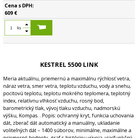
609 €
ks
KESTREL 5500 LINK
Meria aktuálnu, priemernú a maximálnu rýchlosť vetra,
náraz vetra, smer vetra, teplotu vzduchu, vody a snehu,
pocitovú teplotu, teplotu mokrého teplomera, teplotný
index, relatívnu vlhkosť vzduchu, rosný bod,
barometrický tlak, vývoj tlaku vzduchu, nadmorskú
výšku, Kompas. . Popis: ochranný kryt, funkcia uchovania
dát, zberač dát automatický a manuálny, ukladanie
voliteľných dát – 1400 súborov, minimálne, maximálne a
priemerné hodnoty, graf s históriou vývoja, viacfunkčný