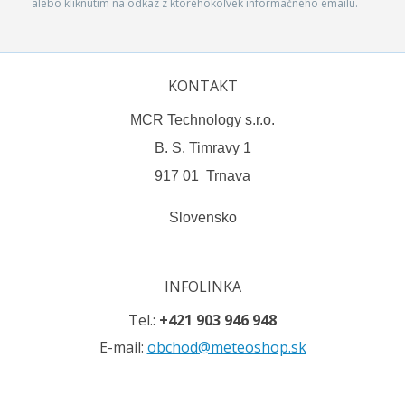
alebo kliknutím na odkaz z ktoréhokoľvek informačného emailu.
KONTAKT
MCR Technology s.r.o.
B. S. Timravy 1
917 01 Trnava
Slovensko
INFOLINKA
Tel.:
+421 903 946 948
E-mail:
obchod@meteoshop.sk