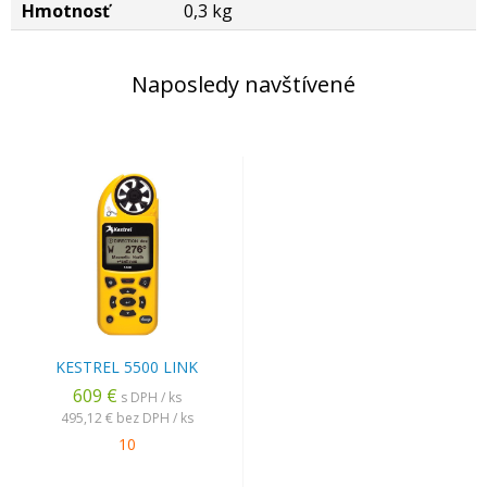
Hmotnosť
0,3 kg
Naposledy navštívené
KESTREL 5500 LINK
609 €
s DPH / ks
495,12 €
bez DPH / ks
10