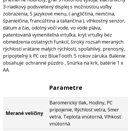
3-riadkový podsvietený displej s možnosťou voľby
zobrazenia, 5 jazykové menu, ( angličtina, nemčina,
španielčina, francúžtina a taliančina ), vlhkostný senzor,
dátum a čas, odolný voči vode, vo vode pláva,
patentovaná vymeniteľná vrtuľka, kryt vrtuľky bez
obmedzenia ostatných funkcií, široký rozsah meraných
rýchlostí vrátane malých rýchlostí, spoľahlivý, prenosný,
pripojiteľný k PC cez BlueTooth. 5 rokov záruka. Balenie
obsahuje: ochranné púzdro , šnúrka na krk, batérie 1 x
AA.
Parametre
Baromerický tlak, Hodiny, PC
pripojenie, Rýchlosť vetra, Smer
Merané veličiny
vetra, Teplota vnútorná, Vlhkosť
vnútorná