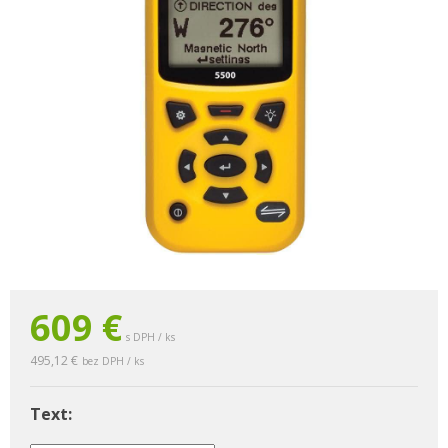
609 €
s DPH / ks
495,12 €
bez DPH / ks
Text: