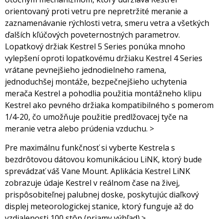
orientovaný proti vetru pre nepretržité meranie a
zaznamenávanie rýchlosti vetra, smeru vetra a všetkých
ďalších kľúčových poveternostných parametrov.
Lopatkový držiak Kestrel 5 Series ponúka mnoho
vylepšení oproti lopatkovému držiaku Kestrel 4 Series
vrátane pevnejšieho jednodielneho ramena,
jednoduchšej montáže, bezpečnejšieho uchytenia
merača Kestrel a pohodlia použitia montážneho klipu
Kestrel ako pevného držiaka kompatibilného s pomerom
1/4-20, čo umožňuje použitie predlžovacej tyče na
meranie vetra alebo prúdenia vzduchu. >
Pre maximálnu funkčnosť si vyberte Kestrela s
bezdrôtovou dátovou komunikáciou LiNK, ktorý bude
sprevádzať váš Vane Mount. Aplikácia Kestrel LiNK
zobrazuje údaje Kestrel v reálnom čase na živej,
prispôsobiteľnej palubnej doske, poskytujúc diaľkový
displej meteorologickej stanice, ktorý funguje až do
vzdialenosti 100 stôp (priamy výhľad).>