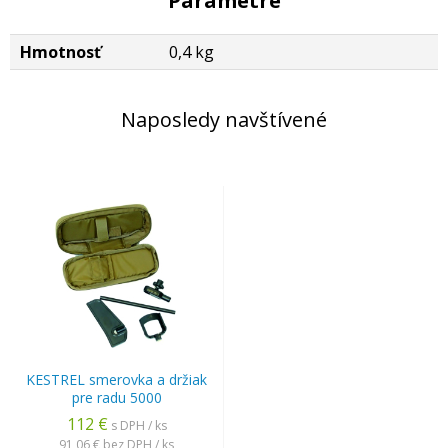
Parametre
Hmotnosť
0,4 kg
Naposledy navštívené
KESTREL smerovka a držiak
pre radu 5000
112 €
s DPH / ks
91,06 €
bez DPH / ks