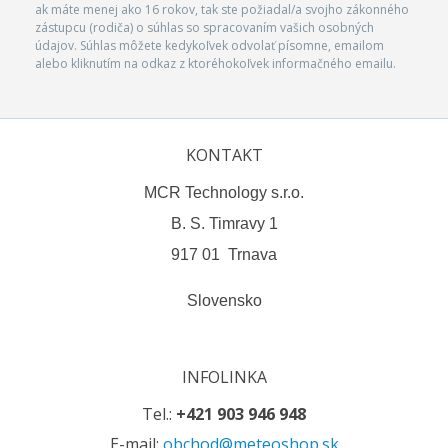
ak máte menej ako 16 rokov, tak ste požiadal/a svojho zákonného
zástupcu (rodiča) o súhlas so spracovaním vašich osobných
údajov. Súhlas môžete kedykoľvek odvolať písomne, emailom
alebo kliknutím na odkaz z ktoréhokoľvek informačného emailu.
KONTAKT
MCR Technology s.r.o.
B. S. Timravy 1
917 01 Trnava
Slovensko
INFOLINKA
Tel.:
+421 903 946 948
E-mail:
obchod@meteoshop.sk