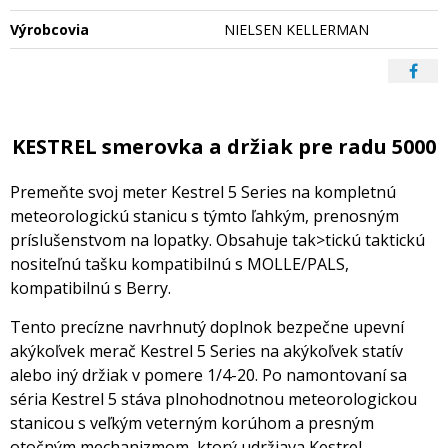
Výrobcovia
NIELSEN KELLERMAN
KESTREL smerovka a držiak pre radu 5000
Premeňte svoj meter Kestrel 5 Series na kompletnú
meteorologickú stanicu s týmto ľahkým, prenosným
príslušenstvom na lopatky. Obsahuje tak>tickú taktickú
nositeľnú tašku kompatibilnú s MOLLE/PALS,
kompatibilnú s Berry.
Tento precízne navrhnutý doplnok bezpečne upevní
akýkoľvek merač Kestrel 5 Series na akýkoľvek statív
alebo iný držiak v pomere 1/4-20. Po namontovaní sa
séria Kestrel 5 stáva plnohodnotnou meteorologickou
stanicou s veľkým veterným korúhom a presným
otočným mechanizmom, ktorý udržiava Kestrel