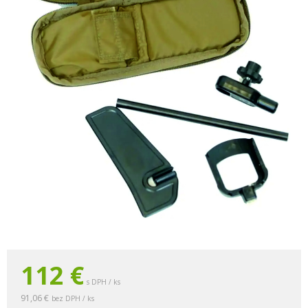
112
€
s DPH / ks
91,06 €
bez DPH / ks