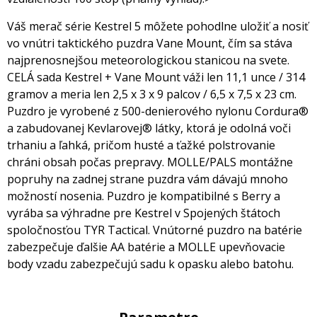
Váš merač série Kestrel 5 môžete pohodlne uložiť a nosiť
vo vnútri taktického puzdra Vane Mount, čím sa stáva
najprenosnejšou meteorologickou stanicou na svete.
CELÁ sada Kestrel + Vane Mount váži len 11,1 unce / 314
gramov a meria len 2,5 x 3 x 9 palcov / 6,5 x 7,5 x 23 cm.
Puzdro je vyrobené z 500-denierového nylonu Cordura®
a zabudovanej Kevlarovej® látky, ktorá je odolná voči
trhaniu a ľahká, pričom husté a ťažké polstrovanie
chráni obsah počas prepravy. MOLLE/PALS montážne
popruhy na zadnej strane puzdra vám dávajú mnoho
možností nosenia. Puzdro je kompatibilné s Berry a
vyrába sa výhradne pre Kestrel v Spojených štátoch
spoločnosťou TYR Tactical. Vnútorné puzdro na batérie
zabezpečuje ďalšie AA batérie a MOLLE upevňovacie
body vzadu zabezpečujú sadu k opasku alebo batohu.