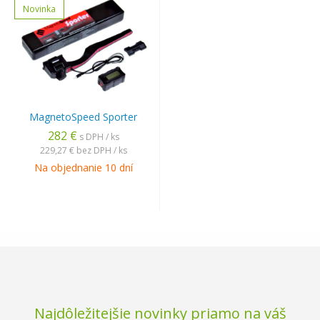
Novinka
MagnetoSpeed Sporter
282 €
s DPH / ks
229,27 €
bez DPH / ks
Na objednanie 10 dní
Najdôležitejšie novinky priamo na váš