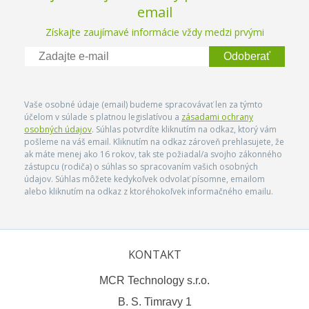
email
Získajte zaujímavé informácie vždy medzi prvými
Odoberať
Vaše osobné údaje (email) budeme spracovávať len za týmto
účelom v súlade s platnou legislatívou a
zásadami ochrany
osobných údajov
. Súhlas potvrdíte kliknutím na odkaz, ktorý vám
pošleme na váš email. Kliknutím na odkaz zároveň prehlasujete, že
ak máte menej ako 16 rokov, tak ste požiadal/a svojho zákonného
zástupcu (rodiča) o súhlas so spracovaním vašich osobných
údajov. Súhlas môžete kedykoľvek odvolať písomne, emailom
alebo kliknutím na odkaz z ktoréhokoľvek informačného emailu.
KONTAKT
MCR Technology s.r.o.
B. S. Timravy 1