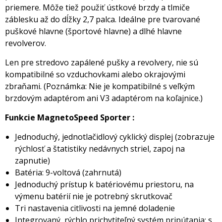
priemere. Môže tiež použiť ústkové brzdy a tlmiče
záblesku až do dĺžky 2,7 palca. Ideálne pre tvarované
puškové hlavne (športové hlavne) a dlhé hlavne
revolverov.
Len pre stredovo zapálené pušky a revolvery, nie sú
kompatibilné so vzduchovkami alebo okrajovými
zbraňami. (Poznámka: Nie je kompatibilné s veľkým
brzdovým adaptérom ani V3 adaptérom na koľajnice.)
Funkcie MagnetoSpeed Sporter :
Jednoduchý, jednotlačidlový cyklický displej (zobrazuje
rýchlosť a štatistiky nedávnych striel, zapoj na
zapnutie)
Batéria: 9-voltová (zahrnutá)
Jednoduchý prístup k batériovému priestoru, na
výmenu batérií nie je potrebný skrutkovač
Tri nastavenia citlivosti na jemné doladenie
Integrovaný, rýchlo prichytiteľný systém pripútania; s