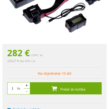
282
€
s DPH / ks
229,27 €
bez DPH / ks
Na objednanie 10 dní
+
ks
Pridať do košíka
-