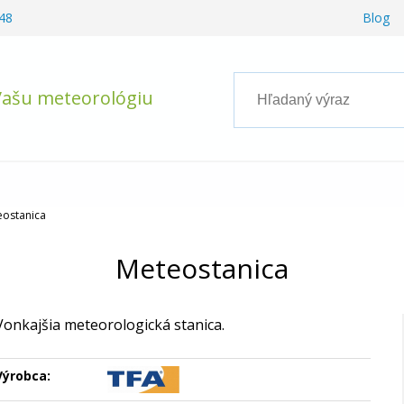
48
Blog
Vašu meteorológiu
eostanica
Meteostanica
Vonkajšia meteorologická stanica.
Výrobca: