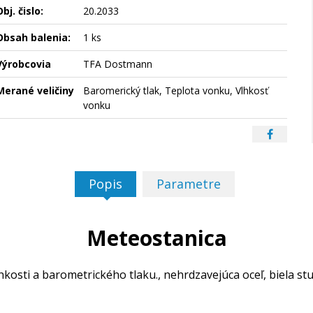
bj. čislo:
20.2033
Obsah balenia:
1 ks
Výrobcovia
TFA Dostmann
Merané veličiny
Baromerický tlak, Teplota vonku, Vlhkosť
vonku
Popis
Parametre
Meteostanica
kosti a barometrického tlaku., nehrdzavejúca oceľ, biela st