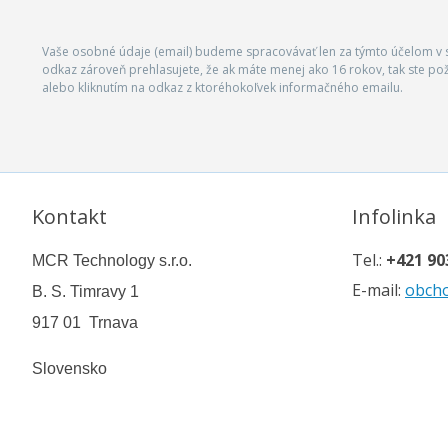
Vaše osobné údaje (email) budeme spracovávať len za týmto účelom v s
odkaz zároveň prehlasujete, že ak máte menej ako 16 rokov, tak ste p
alebo kliknutím na odkaz z ktoréhokoľvek informačného emailu.
Kontakt
Infolinka
Tel.:
+421 90
MCR Technology s.r.o.
E-mail:
obch
B. S. Timravy 1
917 01 Trnava
Slovensko