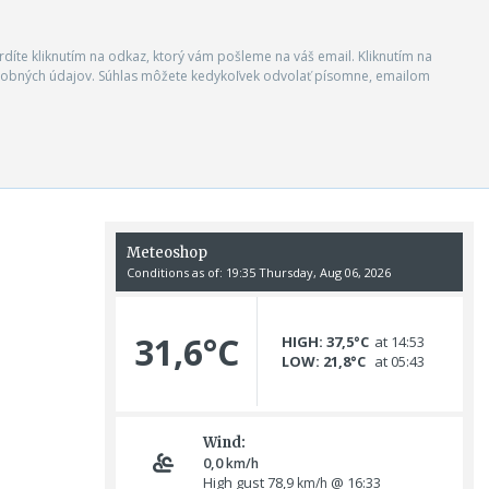
vrdíte kliknutím na odkaz, ktorý vám pošleme na váš email. Kliknutím na
 osobných údajov. Súhlas môžete kedykoľvek odvolať písomne, emailom