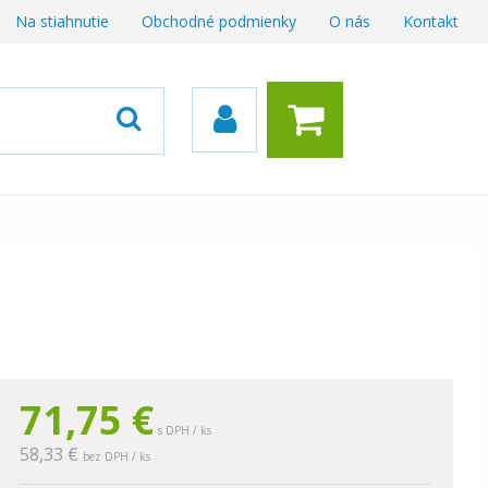
Na stiahnutie
Obchodné podmienky
O nás
Kontakt
71,75
€
s DPH / ks
58,33 €
bez DPH / ks