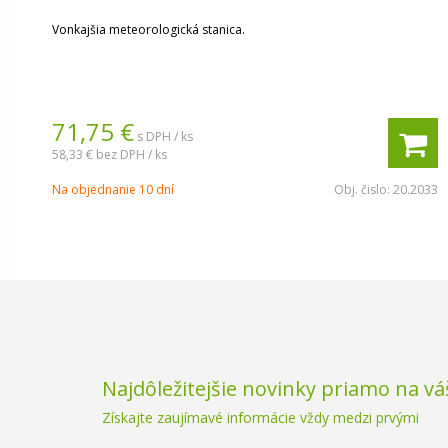
Vonkajšia meteorologická stanica.
71,75 €
s DPH / ks
58,33 €
bez DPH / ks
Na objednanie 10 dní
Obj. čislo:
20.2033
Najdôležitejšie novinky priamo na vá
Získajte zaujímavé informácie vždy medzi prvými