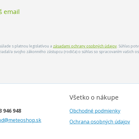
š email
úlade s platnou legislatívou a
zásadami ochrany osobných údajov
. Súhlas pot
ožiadal/a svojho zákonného zástupcu (rodiča) o súhlas so spracovaním vašich
Všetko o nákupe
3 946 948
Obchodné podmienky
od@meteoshop.sk
Ochrana osobných údajov