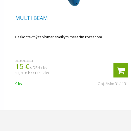
MULTI BEAM
Bezkontaktný teplomer s veľkým meracím rozsahom
30 €
s DPH
15 €
s DPH / ks
12,20 €
bez DPH / ks
9 ks
Obj. čislo:
31.1131