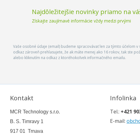
Najdôležitejšie novinky priamo na vá
Získajte zaujímavé informácie vždy medzi prvými
Vaše osobné údaje (email) budeme spracovávať len za týmto účelom v s
odkaz zároveň prehlasujete, že ak máte menej ako 16 rokov, tak ste p
alebo kliknutím na odkaz z ktoréhokoľvek informačného emailu.
Kontakt
Infolinka
Tel.:
+421 90
MCR Technology s.r.o.
E-mail:
obch
B. S. Timravy 1
917 01 Trnava