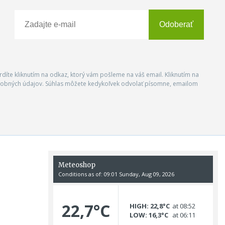
Odoberať
vrdíte kliknutím na odkaz, ktorý vám pošleme na váš email. Kliknutím na
 osobných údajov. Súhlas môžete kedykoľvek odvolať písomne, emailom