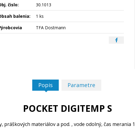
bj. čislo:
30.1013
Obsah balenia:
1 ks
Výrobcovia
TFA Dostmann
Popis
Parametre
POCKET DIGITEMP S
 práškových materiálov a pod. , vode odolný, čas merania 1 