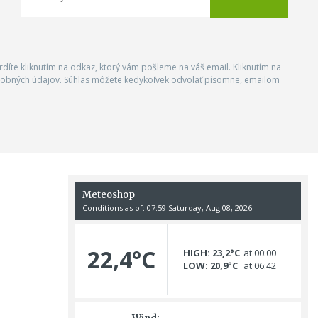
vrdíte kliknutím na odkaz, ktorý vám pošleme na váš email. Kliknutím na
 osobných údajov. Súhlas môžete kedykoľvek odvolať písomne, emailom