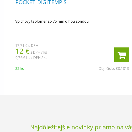
POCKET DIGITEMP S
Vpichový teplomer so 75 mm dlhou sondou.
17,71 €
s DPH
12 €
s DPH / ks
9,76 €
bez DPH / ks
22 ks
Obj. čislo:
30.1013
Najdôležitejšie novinky priamo na vá