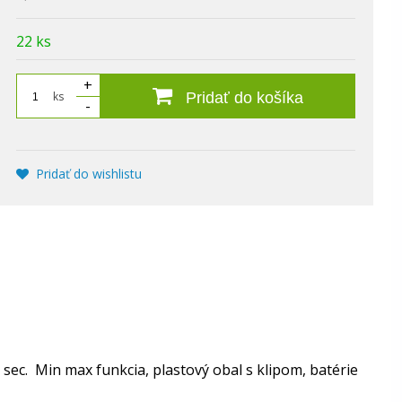
22 ks
+
ks
Pridať do košíka
-
Pridať do wishlistu
sec. Min max funkcia, plastový obal s klipom, batérie