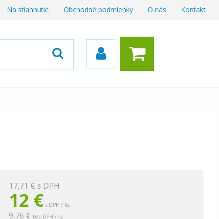
Na stiahnutie
Obchodné podmienky
O nás
Kontakt
17,71 €
s DPH
12
€
s DPH / ks
9,76 €
bez DPH / ks