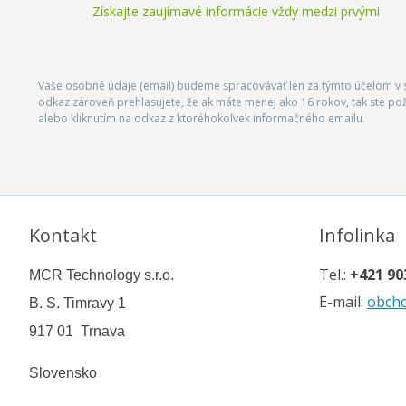
Získajte zaujímavé informácie vždy medzi prvými
Vaše osobné údaje (email) budeme spracovávať len za týmto účelom v s
odkaz zároveň prehlasujete, že ak máte menej ako 16 rokov, tak ste p
alebo kliknutím na odkaz z ktoréhokoľvek informačného emailu.
Kontakt
Infolinka
Tel.:
+421 90
MCR Technology s.r.o.
E-mail:
obch
B. S. Timravy 1
917 01 Trnava
Slovensko