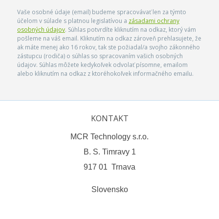
Vaše osobné údaje (email) budeme spracovávať len za týmto
účelom v súlade s platnou legislatívou a
zásadami ochrany
osobných údajov
. Súhlas potvrdíte kliknutím na odkaz, ktorý vám
pošleme na váš email. Kliknutím na odkaz zároveň prehlasujete, že
ak máte menej ako 16 rokov, tak ste požiadal/a svojho zákonného
zástupcu (rodiča) o súhlas so spracovaním vašich osobných
údajov. Súhlas môžete kedykoľvek odvolať písomne, emailom
alebo kliknutím na odkaz z ktoréhokoľvek informačného emailu.
KONTAKT
MCR Technology s.r.o.
B. S. Timravy 1
917 01 Trnava
Slovensko