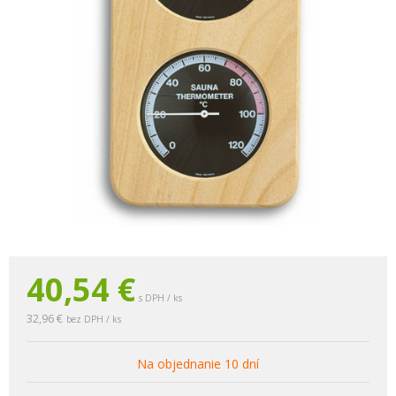
40,54
€
s DPH / ks
32,96 €
bez DPH / ks
Na objednanie 10 dní