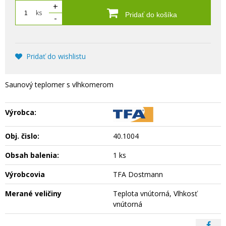
+
ks
Pridať do košíka
-
Pridať do wishlistu
Saunový teplomer s vlhkomerom
Výrobca:
Obj. čislo:
40.1004
Obsah balenia:
1 ks
Výrobcovia
TFA Dostmann
Merané veličiny
Teplota vnútorná, Vlhkosť
vnútorná