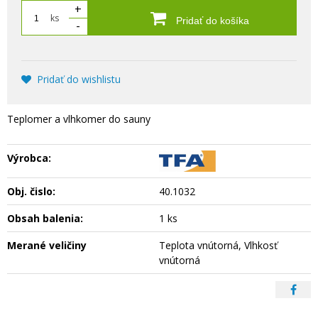
+
ks
Pridať do košíka
-
Pridať do wishlistu
Teplomer a vlhkomer do sauny
Výrobca:
Obj. čislo:
40.1032
Obsah balenia:
1 ks
Merané veličiny
Teplota vnútorná, Vlhkosť
vnútorná