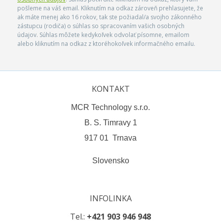
pošleme na váš email. Kliknutím na odkaz zároveň prehlasujete, že
ak máte menej ako 16 rokov, tak ste požiadal/a svojho zákonného
zástupcu (rodiča) o súhlas so spracovaním vašich osobných
údajov. Súhlas môžete kedykoľvek odvolať písomne, emailom
alebo kliknutím na odkaz z ktoréhokoľvek informačného emailu.
KONTAKT
MCR Technology s.r.o.
B. S. Timravy 1
917 01 Trnava
Slovensko
INFOLINKA
Tel.:
+421 903 946 948