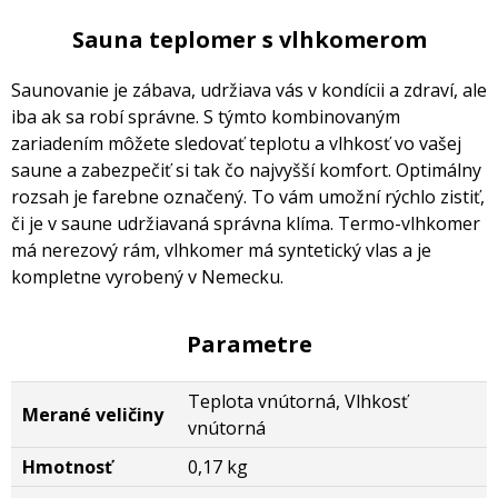
Sauna teplomer s vlhkomerom
Saunovanie je zábava, udržiava vás v kondícii a zdraví, ale
iba ak sa robí správne. S týmto kombinovaným
zariadením môžete sledovať teplotu a vlhkosť vo vašej
saune a zabezpečiť si tak čo najvyšší komfort. Optimálny
rozsah je farebne označený. To vám umožní rýchlo zistiť,
či je v saune udržiavaná správna klíma. Termo-vlhkomer
má nerezový rám, vlhkomer má syntetický vlas a je
kompletne vyrobený v Nemecku.
Parametre
Teplota vnútorná, Vlhkosť
Merané veličiny
vnútorná
Hmotnosť
0,17 kg