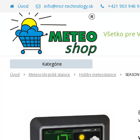
Úvod
info@mcr-technology.sk
+421 903 946 9
Všetko pre 
Kategórie
Úvod
Meteorologické stanice
Hobby meteostanice
SEASON