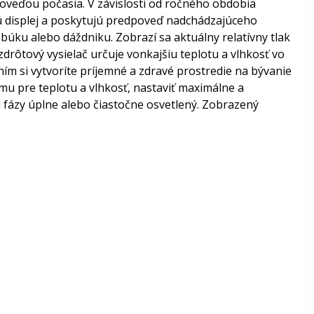
oveďou počasia. V závislosti od ročného obdobia
ujú displej a poskytujú predpoveď nadchádzajúceho
búku alebo dáždniku. Zobrazí sa aktuálny relatívny tlak
drôtový vysielač určuje vonkajšiu teplotu a vlhkosť vo
ním si vytvoríte príjemné a zdravé prostredie na bývanie
mu pre teplotu a vlhkosť, nastaviť maximálne a
d fázy úplne alebo čiastočne osvetlený. Zobrazený