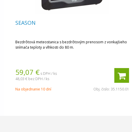
SEASON
Bezdrôtová meteostanica s bezdrôtovým prenosom z vonkajšieho
snímača teploty a vlhkosti do 80 m.
59,07 €
s DPH / ks
48,03 €
bez DPH / ks
Na objednanie 10 dní
Obj. čislo:
35.1150.01