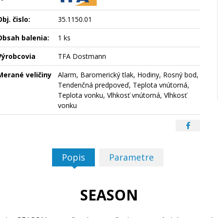
bj. čislo:
35.1150.01
Obsah balenia:
1 ks
Výrobcovia
TFA Dostmann
Merané veličiny
Alarm, Baromerický tlak, Hodiny, Rosný bod,
Tendenčná predpoveď, Teplota vnútorná,
Teplota vonku, Vlhkosť vnútorná, Vlhkosť
vonku
Popis
Parametre
SEASON