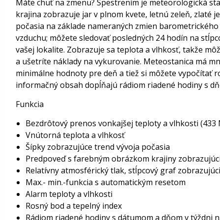
Máte chuť na zmenu? Spestrením je meteorologická sta
krajina zobrazuje jar v plnom kvete, letnú zeleň, zlaté
počasia na základe nameraných zmien barometrického tlak
vzduchu; môžete sledovať posledných 24 hodín na stĺpco
vašej lokalite. Zobrazuje sa teplota a vlhkosť, takže m
a ušetríte náklady na vykurovanie. Meteostanica má mno
minimálne hodnoty pre deň a tiež si môžete vypočítať r
informačný obsah dopĺňajú rádiom riadené hodiny s dň
Funkcia
Bezdrôtový prenos vonkajšej teploty a vlhkosti (433
Vnútorná teplota a vlhkosť
Šípky zobrazujúce trend vývoja počasia
Predpoveď s farebným obrázkom krajiny zobrazujúc
Relatívny atmosférický tlak, stĺpcový graf zobrazujúc
Max.- min.-funkcia s automatickým resetom
Alarm teploty a vlhkosti
Rosný bod a tepelný index
Rádiom riadené hodiny s dátumom a dňom v týždni n