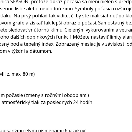
nica SEASON, pretože obraz počasia sa mení nielen s predp
 jesenné lístie alebo neplodnú zimu. Symboly počasia rozšir
u. Na prvý pohľad tak vidíte, či by ste mali siahnuť po klo
vom grafe a získať tak lepší obraz o počasí. Samostatný bez
ôžete sledovať vnútornú klímu. Cieleným vykurovaním a vetra
ho ďalších doplnkových funkcií. Môžete nastaviť limity alar
osný bod a tepelný index. Zobrazený mesiac je v závislosti o
om v týždni a dátumom.
 MHz, max. 80 m)
im počasie (zmeny s ročnými obdobiami)
i atmosférický tlak za posledných 24 hodín
apísanými celými písmenami (6 jazykov)