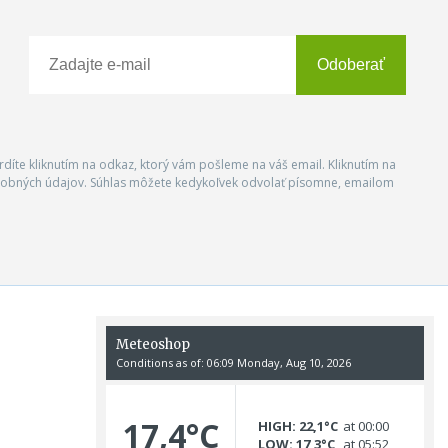
Odoberať
vrdíte kliknutím na odkaz, ktorý vám pošleme na váš email. Kliknutím na
 osobných údajov. Súhlas môžete kedykoľvek odvolať písomne, emailom