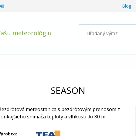
48
Blog
Vašu meteorológiu
SEASON
Bezdrôtová meteostanica s bezdrôtovým prenosom z
vonkajšieho snímača teploty a vlhkosti do 80 m.
Výrobca: