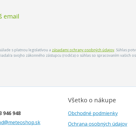
š email
úlade s platnou legislatívou a
zásadami ochrany osobných údajov
. Súhlas pot
ožiadal/a svojho zákonného zástupcu (rodiča) o súhlas so spracovaním vašich
Všetko o nákupe
3 946 948
Obchodné podmienky
od@meteoshop.sk
Ochrana osobných údajov