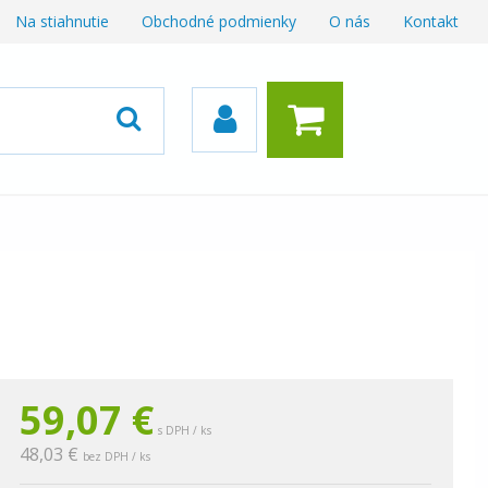
Na stiahnutie
Obchodné podmienky
O nás
Kontakt
59,07
€
s DPH / ks
48,03 €
bez DPH / ks