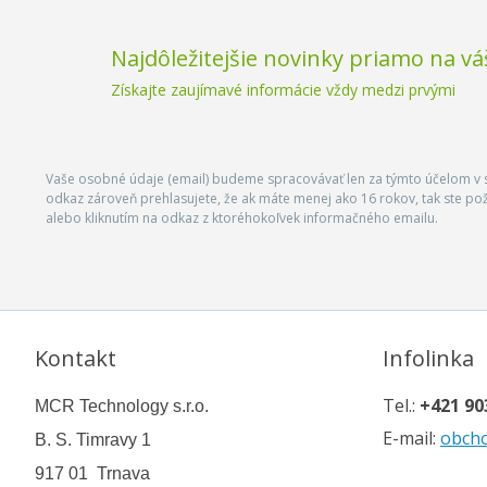
Najdôležitejšie novinky priamo na vá
Získajte zaujímavé informácie vždy medzi prvými
Vaše osobné údaje (email) budeme spracovávať len za týmto účelom v s
odkaz zároveň prehlasujete, že ak máte menej ako 16 rokov, tak ste p
alebo kliknutím na odkaz z ktoréhokoľvek informačného emailu.
Kontakt
Infolinka
Tel.:
+421 90
MCR Technology s.r.o.
E-mail:
obch
B. S. Timravy 1
917 01 Trnava