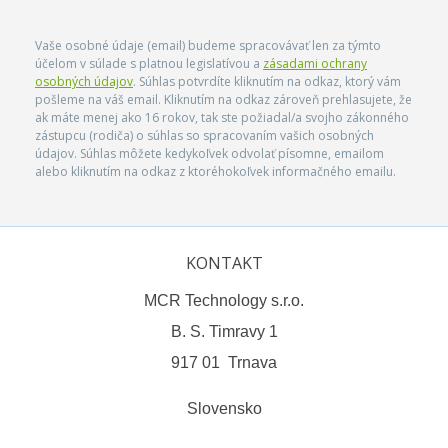
Vaše osobné údaje (email) budeme spracovávať len za týmto
účelom v súlade s platnou legislatívou a
zásadami ochrany
osobných údajov
. Súhlas potvrdíte kliknutím na odkaz, ktorý vám
pošleme na váš email. Kliknutím na odkaz zároveň prehlasujete, že
ak máte menej ako 16 rokov, tak ste požiadal/a svojho zákonného
zástupcu (rodiča) o súhlas so spracovaním vašich osobných
údajov. Súhlas môžete kedykoľvek odvolať písomne, emailom
alebo kliknutím na odkaz z ktoréhokoľvek informačného emailu.
KONTAKT
MCR Technology s.r.o.
B. S. Timravy 1
917 01 Trnava
Slovensko