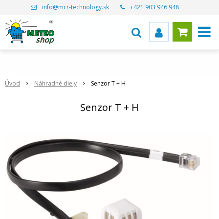
info@mcr-technology.sk
+421 903 946 948
Úvod
Náhradné diely
Senzor T + H
Senzor T + H