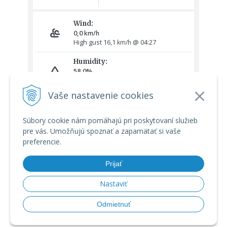
Vaše nastavenie cookies
Súbory cookie nám pomáhajú pri poskytovaní služieb
pre vás. Umožňujú spoznať a zapamätať si vaše
preferencie.
Prijať
Nastaviť
© 2026 Meteoshop.sk •
tvorba eshopu cez UNIobchod
,
webhosting
Odmietnuť
spoločnosti
WEBYGROUP