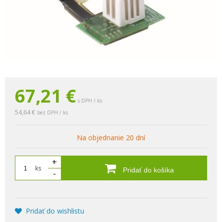
67,21
€
s DPH / ks
54,64 €
bez DPH / ks
Na objednanie 20 dní
+
ks
Pridať do košíka
-
Pridať do wishlistu