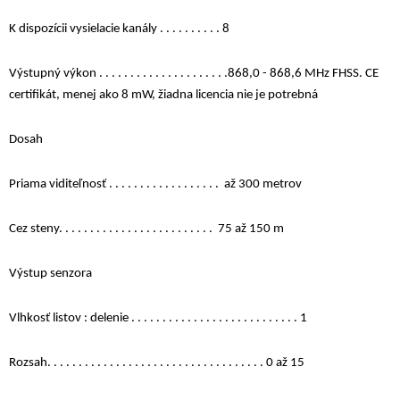
K dispozícii vysielacie kanály . . . . . . . . . . 8
Výstupný výkon . . . . . . . . . . . . . . . . . . . . .868,0 - 868,6 MHz FHSS. CE
certifikát, menej ako 8 mW, žiadna licencia nie je potrebná
Dosah
Priama viditeľnosť . . . . . . . . . . . . . . . . . . až 300 metrov
Cez steny. . . . . . . . . . . . . . . . . . . . . . . . . 75 až 150 m
Výstup senzora
Vlhkosť listov : delenie . . . . . . . . . . . . . . . . . . . . . . . . . . . 1
Rozsah. . . . . . . . . . . . . . . . . . . . . . . . . . . . . . . . . . . 0 až 15