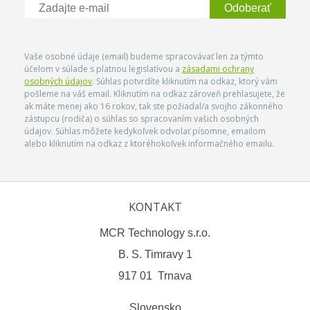
Odoberať
Vaše osobné údaje (email) budeme spracovávať len za týmto
účelom v súlade s platnou legislatívou a
zásadami ochrany
osobných údajov
. Súhlas potvrdíte kliknutím na odkaz, ktorý vám
pošleme na váš email. Kliknutím na odkaz zároveň prehlasujete, že
ak máte menej ako 16 rokov, tak ste požiadal/a svojho zákonného
zástupcu (rodiča) o súhlas so spracovaním vašich osobných
údajov. Súhlas môžete kedykoľvek odvolať písomne, emailom
alebo kliknutím na odkaz z ktoréhokoľvek informačného emailu.
KONTAKT
MCR Technology s.r.o.
B. S. Timravy 1
917 01 Trnava
Slovensko