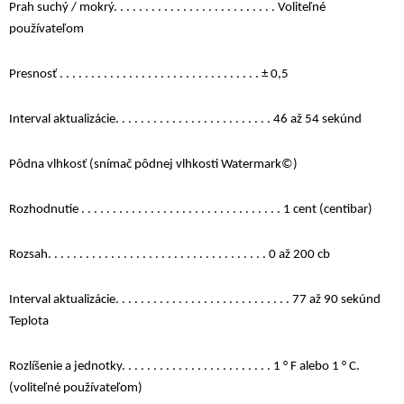
Prah suchý / mokrý. . . . . . . . . . . . . . . . . . . . . . . . . . Voliteľné
používateľom
Presnosť . . . . . . . . . . . . . . . . . . . . . . . . . . . . . . . . ± 0,5
Interval aktualizácie. . . . . . . . . . . . . . . . . . . . . . . . . 46 až 54 sekúnd
Pôdna vlhkosť (snímač pôdnej vlhkosti Watermark©)
Rozhodnutie . . . . . . . . . . . . . . . . . . . . . . . . . . . . . . . . 1 cent (centibar)
Rozsah. . . . . . . . . . . . . . . . . . . . . . . . . . . . . . . . . . . 0 až 200 cb
Interval aktualizácie. . . . . . . . . . . . . . . . . . . . . . . . . . . . 77 až 90 sekúnd
Teplota
Rozlíšenie a jednotky. . . . . . . . . . . . . . . . . . . . . . . . 1 ° F alebo 1 ° C.
(voliteľné používateľom)