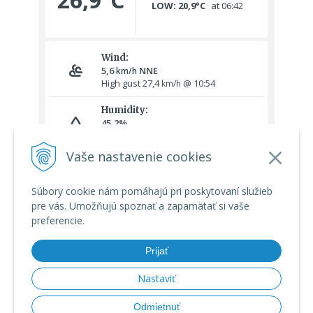
Vaše nastavenie cookies
Súbory cookie nám pomáhajú pri poskytovaní služieb
pre vás. Umožňujú spoznať a zapamätať si vaše
preferencie.
Prijať
Nastaviť
© 2026 Meteoshop.sk •
tvorba eshopu cez UNIobchod
,
webhosting
Odmietnuť