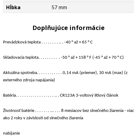
Hĺbka
57 mm
Doplňujúce informácie
Prevádzková teplota . . . . . . . . .. . -40 ° až + 65 ° C
Skladovacia teplota. . . . . . . . . . -50 ° až + 158 ° F (-45 ° až + 70 ° C)
Aktuálna spotreba. . . . . . . . . . . . 0,14 mA (priemer), 30 mA (max) (z
externého zdroja napájania)
Batéria. . . . . . . . . . . . . . . . . . .. . CR123A 3-voltový lítiový článok
Životnosť batérie . . . . . . . ... . . . 8 mesiacov bez slnečného žiarenia - viac
ako 2 roky v závislosti od slnečného žiarenia
nabíjanie