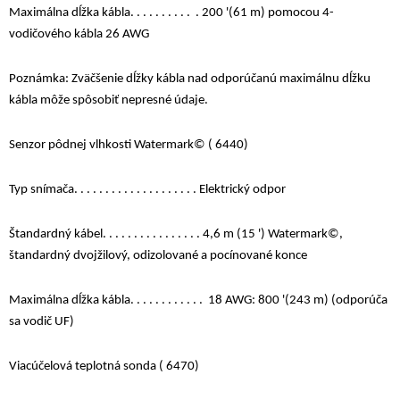
Maximálna dĺžka kábla. . . . . . . . . . . 200 '(61 m) pomocou 4-
vodičového kábla 26 AWG
Poznámka: Zväčšenie dĺžky kábla nad odporúčanú maximálnu dĺžku
kábla môže spôsobiť nepresné údaje.
Senzor pôdnej vlhkosti Watermark© ( 6440)
Typ snímača. . . . . . . . . . . . . . . . . . . . Elektrický odpor
Štandardný kábel. . . . . . . . . . . . . . . . 4,6 m (15 ') Watermark©,
štandardný dvojžilový, odizolované a pocínované konce
Maximálna dĺžka kábla. . . . . . . . . . . . 18 AWG: 800 '(243 m) (odporúča
sa vodič UF)
Viacúčelová teplotná sonda ( 6470)