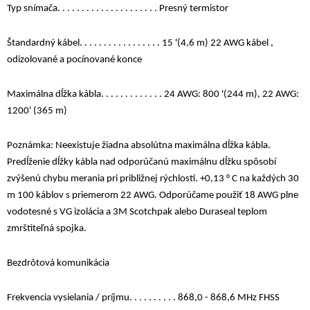
Typ snímača. . . . . . . . . . . . . . . . . . . . . Presný termistor
Štandardný kábel. . . . . . . . . . . . . . . . . 15 '(4,6 m) 22 AWG kábel ,
odizolované a pocínované konce
Maximálna dĺžka kábla. . . . . . . . . . . . . 24 AWG: 800 '(244 m), 22 AWG:
1200' (365 m)
Poznámka: Neexistuje žiadna absolútna maximálna dĺžka kábla.
Predĺženie dĺžky kábla nad odporúčanú maximálnu dĺžku spôsobí
zvýšenú chybu merania pri približnej rýchlosti. +0,13 ° C na každých 30
m 100 káblov s priemerom 22 AWG. Odporúčame použiť 18 AWG plne
vodotesné s VG izolácia a 3M Scotchpak alebo Duraseal teplom
zmrštiteľná spojka.
Bezdrôtová komunikácia
Frekvencia vysielania / príjmu. . . . . . . . . . 868,0 - 868,6 MHz FHSS