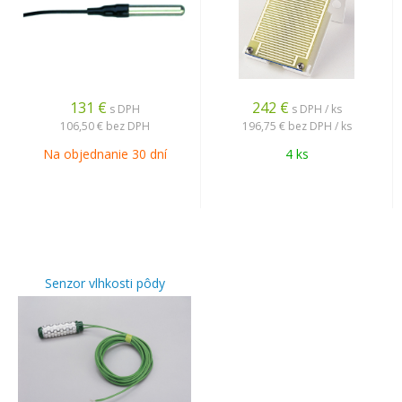
131
€
242
€
s DPH
s DPH / ks
106,50 €
bez DPH
196,75 €
bez DPH / ks
Na objednanie 30 dní
4 ks
Senzor vlhkosti pôdy