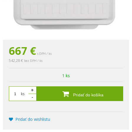
667
€
s DPH / ks
542,28 €
bez DPH / ks
1 ks
+
ks
Pridať do košíka
-
Pridať do wishlistu