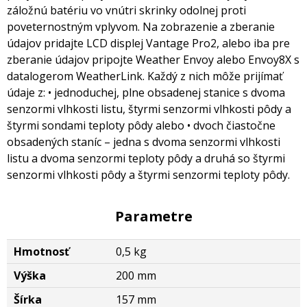
záložnú batériu vo vnútri skrinky odolnej proti
poveternostným vplyvom. Na zobrazenie a zberanie
údajov pridajte LCD displej Vantage Pro2, alebo iba pre
zberanie údajov pripojte Weather Envoy alebo Envoy8X s
datalogerom WeatherLink. Každý z nich môže prijímať
údaje z: • jednoduchej, plne obsadenej stanice s dvoma
senzormi vlhkosti listu, štyrmi senzormi vlhkosti pôdy a
štyrmi sondami teploty pôdy alebo • dvoch čiastočne
obsadených staníc – jedna s dvoma senzormi vlhkosti
listu a dvoma senzormi teploty pôdy a druhá so štyrmi
senzormi vlhkosti pôdy a štyrmi senzormi teploty pôdy.
Parametre
Hmotnosť
0,5 kg
Výška
200 mm
Šírka
157 mm