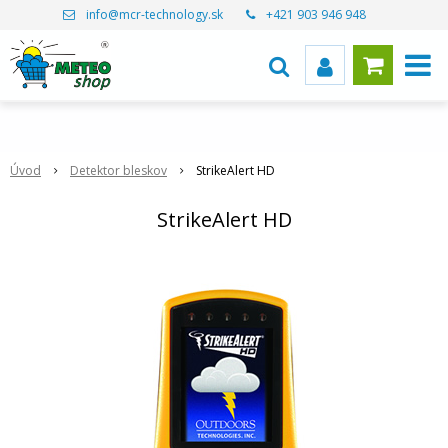
info@mcr-technology.sk
+421 903 946 948
Úvod
Detektor bleskov
StrikeAlert HD
StrikeAlert HD