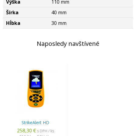
Výška
110 mm
Šírka
40 mm
Hĺbka
30 mm
Naposledy navštívené
StrikeAlert HD
258,30 €
s DPH / ks