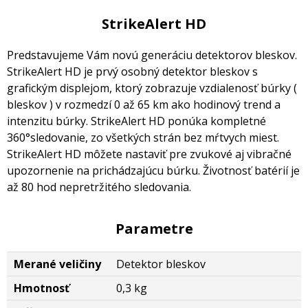
StrikeAlert HD
Predstavujeme Vám novú generáciu detektorov bleskov.
StrikeAlert HD je prvý osobný detektor bleskov s
grafickým displejom, ktorý zobrazuje vzdialenosť búrky (
bleskov ) v rozmedzí 0 až 65 km ako hodinový trend a
intenzitu búrky. StrikeAlert HD ponúka kompletné
360°sledovanie, zo všetkých strán bez mŕtvych miest.
StrikeAlert HD môžete nastaviť pre zvukové aj vibračné
upozornenie na prichádzajúcu búrku. Životnosť batérií je
až 80 hod nepretržitého sledovania.
Parametre
Merané veličiny
Detektor bleskov
Hmotnosť
0,3 kg