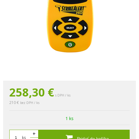
258,30
€
s DPH / ks
210 €
bez DPH / ks
1 ks
+
ks
Pridať do košíka