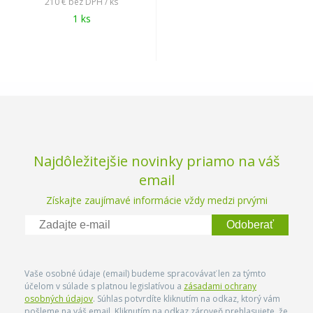
210 €
bez DPH / ks
1 ks
Najdôležitejšie novinky priamo na váš
email
Získajte zaujímavé informácie vždy medzi prvými
Odoberať
Vaše osobné údaje (email) budeme spracovávať len za týmto
účelom v súlade s platnou legislatívou a
zásadami ochrany
osobných údajov
. Súhlas potvrdíte kliknutím na odkaz, ktorý vám
pošleme na váš email. Kliknutím na odkaz zároveň prehlasujete, že