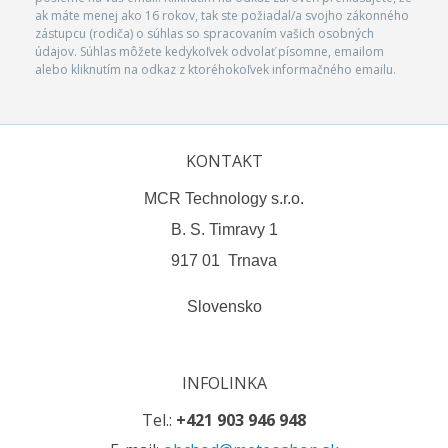
ak máte menej ako 16 rokov, tak ste požiadal/a svojho zákonného
zástupcu (rodiča) o súhlas so spracovaním vašich osobných
údajov. Súhlas môžete kedykoľvek odvolať písomne, emailom
alebo kliknutím na odkaz z ktoréhokoľvek informačného emailu.
KONTAKT
MCR Technology s.r.o.
B. S. Timravy 1
917 01 Trnava
Slovensko
INFOLINKA
Tel.:
+421 903 946 948