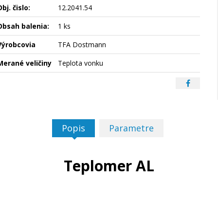
bj. čislo:
12.2041.54
Obsah balenia:
1 ks
Výrobcovia
TFA Dostmann
Merané veličiny
Teplota vonku
Popis
Parametre
Teplomer AL