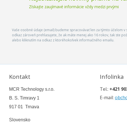
Získajte zaujímavé informácie vždy medzi prvými
Vaše osobné údaje (email) budeme spracovávať len za týmto účelom v s
odkaz zároveň prehlasujete, že ak máte menej ako 16 rokov, tak ste p
alebo kliknutím na odkaz z ktoréhokoľvek informačného emailu.
Kontakt
Infolinka
Tel.:
+421 90
MCR Technology s.r.o.
E-mail:
obch
B. S. Timravy 1
917 01 Trnava
Slovensko