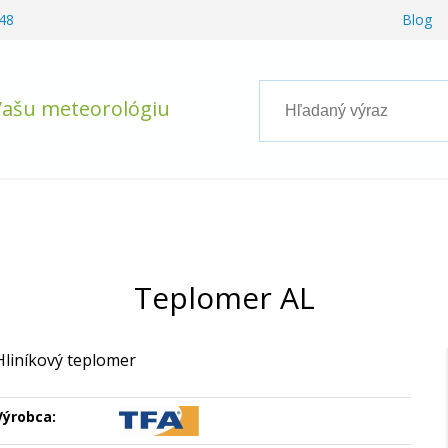
48
Blog
Vašu meteorológiu
Teplomer AL
Hliníkový teplomer
Výrobca: