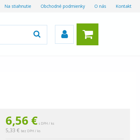
Na stiahnutie
Obchodné podmienky
O nás
Kontakt
6,56
€
s DPH / ks
5,33 €
bez DPH / ks