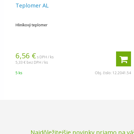
Teplomer AL
Hliníkový teplomer
6,56 €
s DPH / ks
5,33 €
bez DPH / ks
5 ks
Obj. čislo:
12.2041.54
Najdôležitejšie novinky priamo na vá