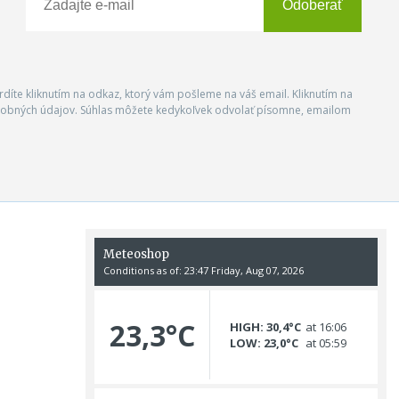
Odoberať
vrdíte kliknutím na odkaz, ktorý vám pošleme na váš email. Kliknutím na
 osobných údajov. Súhlas môžete kedykoľvek odvolať písomne, emailom