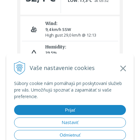
Vaše nastavenie cookies
Súbory cookie nám pomáhajú pri poskytovaní služieb
pre vás. Umožňujú spoznať a zapamätať si vaše
preferencie.
Prijať
Nastaviť
© 2026 Meteoshop.sk •
tvorba eshopu cez UNIobchod
,
webhosting
Odmietnuť