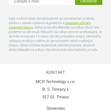
Odoberať
Vaše osobné údaje (email) budeme spracovávať len za týmto
účelom v súlade s platnou legislatívou a
zásadami ochrany
osobných údajov
. Súhlas potvrdíte kliknutím na odkaz, ktorý vám
pošleme na váš email. Kliknutím na odkaz zároveň prehlasujete, že
ak máte menej ako 16 rokov, tak ste požiadal/a svojho zákonného
zástupcu (rodiča) o súhlas so spracovaním vašich osobných
údajov. Súhlas môžete kedykoľvek odvolať písomne, emailom
alebo kliknutím na odkaz z ktoréhokoľvek informačného emailu.
KONTAKT
MCR Technology s.r.o.
B. S. Timravy 1
917 01 Trnava
Slovensko