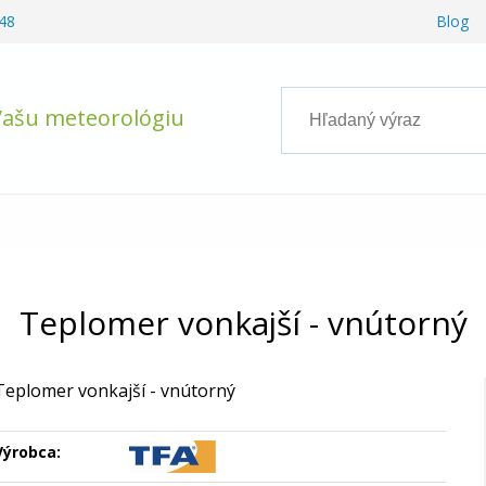
48
Blog
Vašu meteorológiu
Teplomer vonkajší - vnútorný
Teplomer vonkajší - vnútorný
Výrobca: