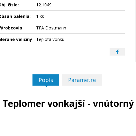
bj. čislo:
12.1049
Obsah balenia:
1 ks
Výrobcovia
TFA Dostmann
Merané veličiny
Teplota vonku
Popis
Parametre
Teplomer vonkajší - vnútorný