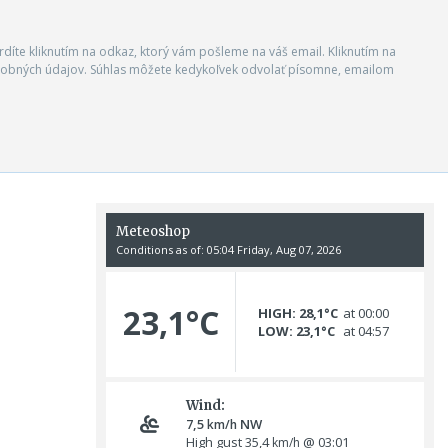
vrdíte kliknutím na odkaz, ktorý vám pošleme na váš email. Kliknutím na
 osobných údajov. Súhlas môžete kedykoľvek odvolať písomne, emailom