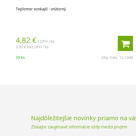
Teplomer vonkajší - vnútorný
4,82 €
s DPH / ks
3,92 €
bez DPH / ks
33 ks
Obj. čislo:
12.1049
Najdôležitejšie novinky priamo na vá
Získajte zaujímavé informácie vždy medzi prvými