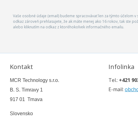
Vaše osobné údaje (email) budeme spracovávať len za týmto účelom v s
odkaz zároveň prehlasujete, že ak máte menej ako 16 rokov, tak ste p
alebo kliknutím na odkaz z ktoréhokoľvek informačného emailu.
Kontakt
Infolinka
Tel.:
+421 90
MCR Technology s.r.o.
E-mail:
obch
B. S. Timravy 1
917 01 Trnava
Slovensko