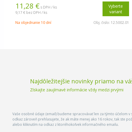
11,28 €
Vyberte
s DPH / ks
variant
9,17 €
bez DPH / ks
Na objednanie 10 dní
Obj. čislo:
12.5002.01
Najdôležitejšie novinky priamo na vá
Získajte zaujímavé informácie vždy medzi prvými
Vaše osobné údaje (email) budeme spracovávať len za týmto účelom v s
odkaz zároveň prehlasujete, že ak máte menej ako 16 rokov, tak ste p
alebo kliknutím na odkaz z ktoréhokoľvek informačného emailu.