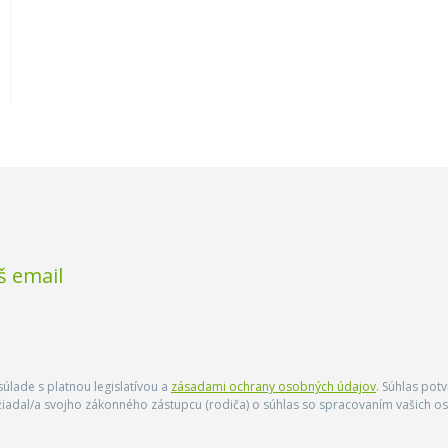
š email
úlade s platnou legislatívou a
zásadami ochrany osobných údajov
. Súhlas pot
ožiadal/a svojho zákonného zástupcu (rodiča) o súhlas so spracovaním vašich