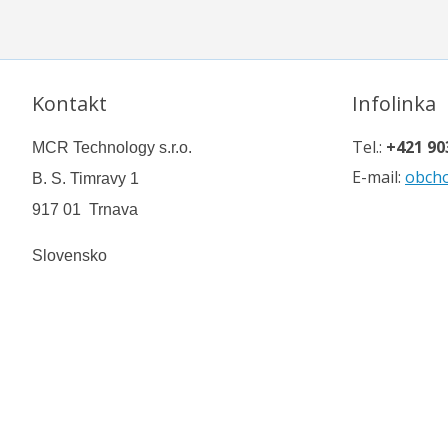
Kontakt
Infolinka
Tel.:
+421 90
MCR Technology s.r.o.
E-mail:
obch
B. S. Timravy 1
917 01 Trnava
Slovensko