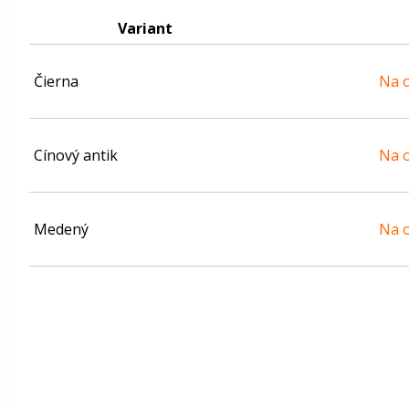
Variant
Čierna
Na o
Cínový antik
Na o
Medený
Na o