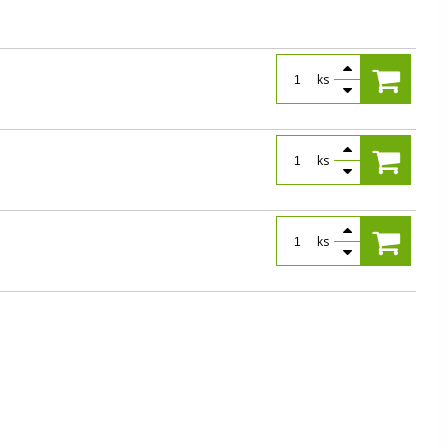
ks
ks
ks