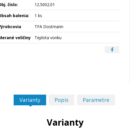
bj. čislo:
12.5002.01
Obsah balenia:
1 ks
Výrobcovia
TFA Dostmann
Merané veličiny
Teplota vonku
Varianty
Popis
Parametre
Varianty