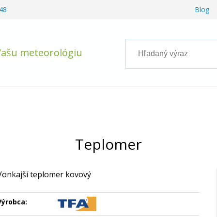
48
Blog
Vašu meteorológiu
Teplomer
Vonkajší teplomer kovový
Výrobca: