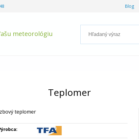
48
Blog
Vašu meteorológiu
Teplomer
Izbový teplomer
Výrobca: