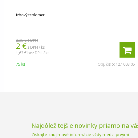
Izbový teplomer
2,35 €
s DPH
2 €
s DPH / ks
1,63 €
bez DPH / ks
75 ks
Obj. čislo:
12.1003.05
Najdôležitejšie novinky priamo na vá
Získajte zaujímavé informácie vždy medzi prvými