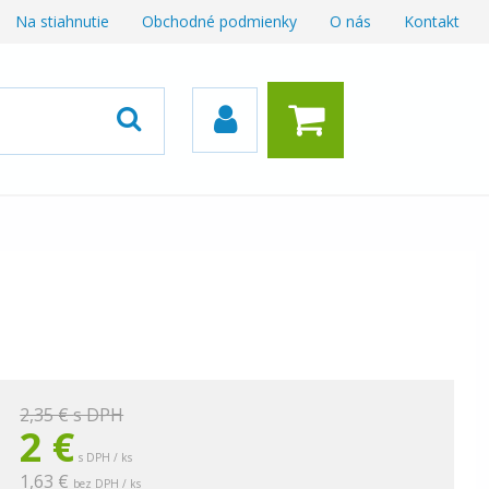
Na stiahnutie
Obchodné podmienky
O nás
Kontakt
2,35 €
s DPH
2
€
s DPH / ks
1,63 €
bez DPH / ks