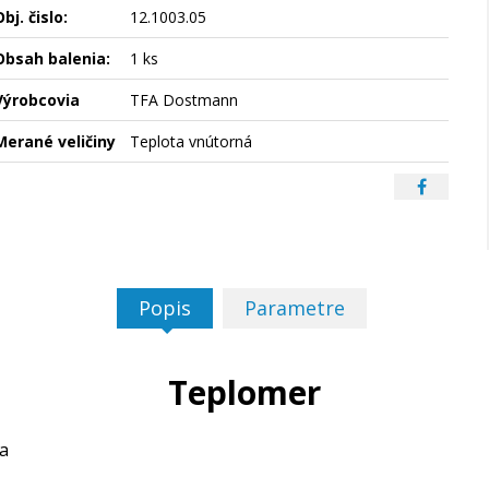
bj. čislo:
12.1003.05
Obsah balenia:
1 ks
Výrobcovia
TFA Dostmann
Merané veličiny
Teplota vnútorná
Popis
Parametre
Teplomer
a