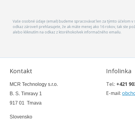
Vaše osobné údaje (email) budeme spracovávať len za týmto účelom v s
odkaz zároveň prehlasujete, že ak máte menej ako 16 rokov, tak ste p
alebo kliknutím na odkaz z ktoréhokoľvek informačného emailu.
Kontakt
Infolinka
Tel.:
+421 90
MCR Technology s.r.o.
E-mail:
obch
B. S. Timravy 1
917 01 Trnava
Slovensko