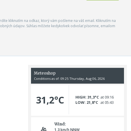
vrdíte kliknutím na odkaz, ktorý vám pošleme na váš email. Kliknutím na
 osobných údajov. Súhlas môžete kedykoľvek odvolať písomne, emailom