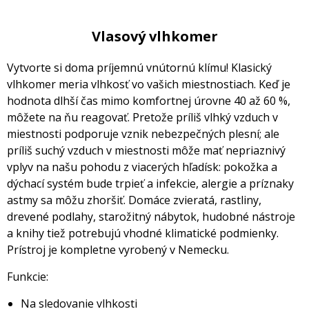
Vlasový vlhkomer
Vytvorte si doma príjemnú vnútornú klímu! Klasický
vlhkomer meria vlhkosť vo vašich miestnostiach. Keď je
hodnota dlhší čas mimo komfortnej úrovne 40 až 60 %,
môžete na ňu reagovať. Pretože príliš vlhký vzduch v
miestnosti podporuje vznik nebezpečných plesní; ale
príliš suchý vzduch v miestnosti môže mať nepriaznivý
vplyv na našu pohodu z viacerých hľadísk: pokožka a
dýchací systém bude trpieť a infekcie, alergie a príznaky
astmy sa môžu zhoršiť. Domáce zvieratá, rastliny,
drevené podlahy, starožitný nábytok, hudobné nástroje
a knihy tiež potrebujú vhodné klimatické podmienky.
Prístroj je kompletne vyrobený v Nemecku.
Funkcie:
Na sledovanie vlhkosti