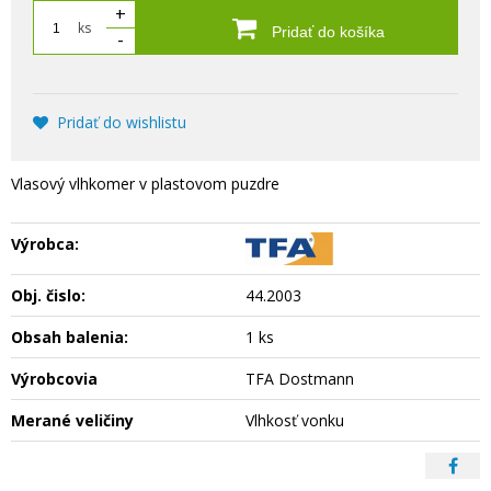
+
ks
Pridať do košíka
-
Pridať do wishlistu
Vlasový vlhkomer v plastovom puzdre
Výrobca:
Obj. čislo:
44.2003
Obsah balenia:
1 ks
Výrobcovia
TFA Dostmann
Merané veličiny
Vlhkosť vonku