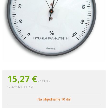
15,27
€
s DPH / ks
12,42 €
bez DPH / ks
Na objednanie 10 dní