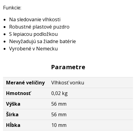
Funkcie:
Na sledovanie vlhkosti
Robustné plastové puzdro
S lepiacou podložkou
Nevyžadujú sa žiadne batérie
Vyrobené v Nemecku
Parametre
Merané veličiny
Vlhkosť vonku
Hmotnosť
0,02 kg
Výška
56 mm
Šírka
56 mm
Hĺbka
10 mm