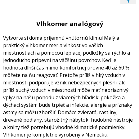
Vlhkomer analógový
Vytvorte si doma príjemnú vnútornú klímu! Malý a
praktický vlhkomer meria vlhkosť vo vašich
miestnostiach a pomocou lepiacej podložky sa rýchlo a
jednoducho pripevní na väčšinu povrchov. Keď je
hodnota dlhší čas mimo komfortnej úrovne 40 až 60 %,
môžete na ňu reagovať. Pretože príliš vlhký vzduch v
miestnosti podporuje vznik nebezpečných plesní; ale
príliš suchý vzduch v miestnosti môže mať nepriaznivý
vplyv na našu pohodu z viacerých hľadísk: pokožka a
dýchací systém bude trpieť a infekcie, alergie a príznaky
astmy sa môžu zhoršiť. Domáce zvieratá, rastliny,
drevené podlahy, starožitný nábytok, hudobné nástroje
a knihy tiež potrebujú vhodné klimatické podmienky.
Vlhkomer je kompletne vyrobený v Nemecku.