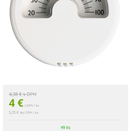
4,38 €
s DPH
4
€
s DPH / ks
3,25 €
bez DPH / ks
49 ks