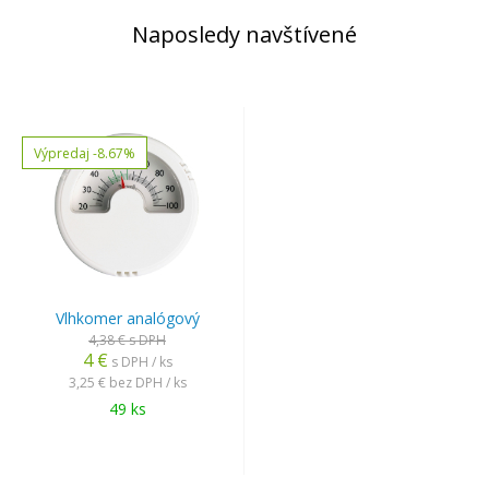
Naposledy navštívené
Výpredaj
-8.67%
Vlhkomer analógový
4,38 €
s DPH
4 €
s DPH / ks
3,25 €
bez DPH / ks
49 ks