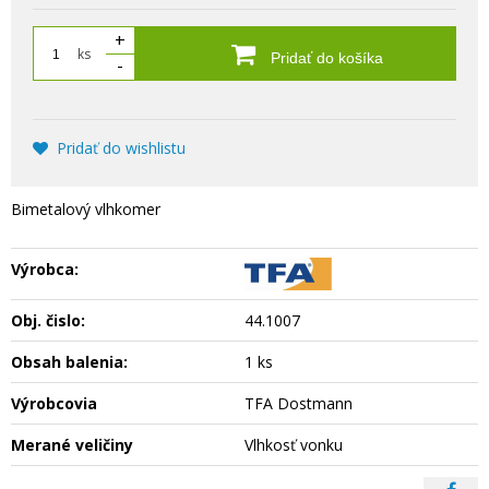
+
ks
Pridať do košíka
-
Pridať do wishlistu
Bimetalový vlhkomer
Výrobca:
Obj. čislo:
44.1007
Obsah balenia:
1 ks
Výrobcovia
TFA Dostmann
Merané veličiny
Vlhkosť vonku