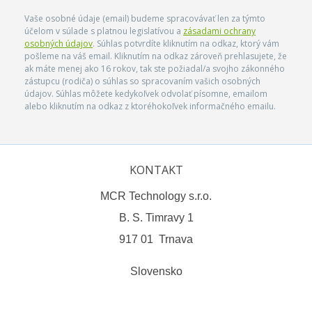
Vaše osobné údaje (email) budeme spracovávať len za týmto
účelom v súlade s platnou legislatívou a
zásadami ochrany
osobných údajov
. Súhlas potvrdíte kliknutím na odkaz, ktorý vám
pošleme na váš email. Kliknutím na odkaz zároveň prehlasujete, že
ak máte menej ako 16 rokov, tak ste požiadal/a svojho zákonného
zástupcu (rodiča) o súhlas so spracovaním vašich osobných
údajov. Súhlas môžete kedykoľvek odvolať písomne, emailom
alebo kliknutím na odkaz z ktoréhokoľvek informačného emailu.
KONTAKT
MCR Technology s.r.o.
B. S. Timravy 1
917 01 Trnava
Slovensko