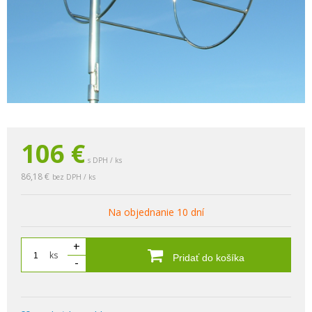
106
€
s DPH / ks
86,18 €
bez DPH / ks
Na objednanie 10 dní
+
ks
Pridať do košíka
-