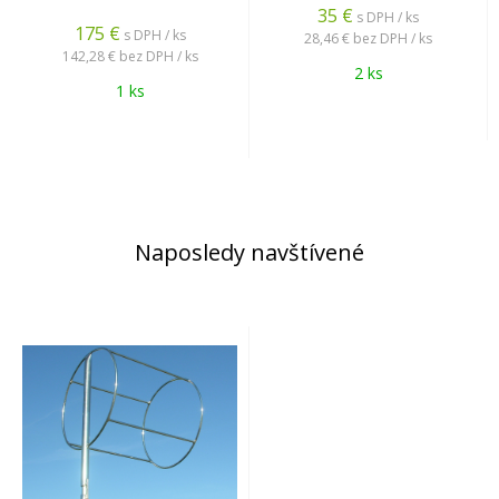
35
€
s DPH / ks
175
€
s DPH / ks
28,46 €
bez DPH / ks
142,28 €
bez DPH / ks
2 ks
1 ks
Naposledy navštívené