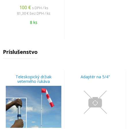
100
€
s DPH / ks
81,30 €
bez DPH / ks
8 ks
Príslušenstvo
Teleskopický držiak
Adaptér na 5/4"
veterného rukáva